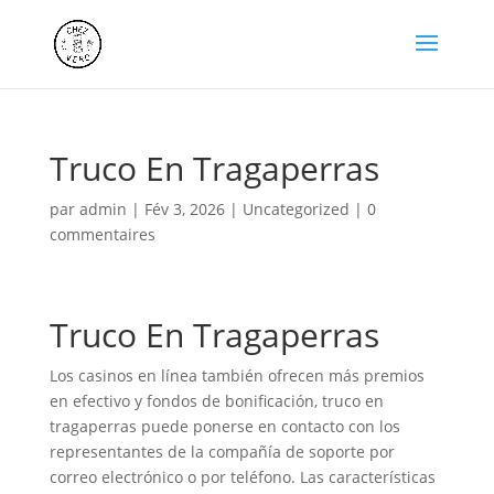
Truco En Tragaperras
par
admin
|
Fév 3, 2026
|
Uncategorized
|
0
commentaires
Truco En Tragaperras
Los casinos en línea también ofrecen más premios
en efectivo y fondos de bonificación, truco en
tragaperras puede ponerse en contacto con los
representantes de la compañía de soporte por
correo electrónico o por teléfono. Las características