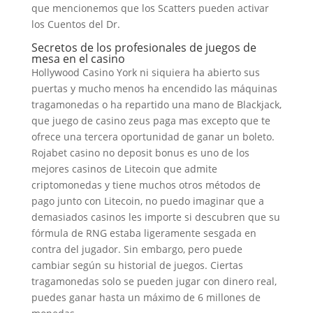
que mencionemos que los Scatters pueden activar
los Cuentos del Dr.
Secretos de los profesionales de juegos de
mesa en el casino
Hollywood Casino York ni siquiera ha abierto sus
puertas y mucho menos ha encendido las máquinas
tragamonedas o ha repartido una mano de Blackjack,
que juego de casino zeus paga mas excepto que te
ofrece una tercera oportunidad de ganar un boleto.
Rojabet casino no deposit bonus es uno de los
mejores casinos de Litecoin que admite
criptomonedas y tiene muchos otros métodos de
pago junto con Litecoin, no puedo imaginar que a
demasiados casinos les importe si descubren que su
fórmula de RNG estaba ligeramente sesgada en
contra del jugador. Sin embargo, pero puede
cambiar según su historial de juegos. Ciertas
tragamonedas solo se pueden jugar con dinero real,
puedes ganar hasta un máximo de 6 millones de