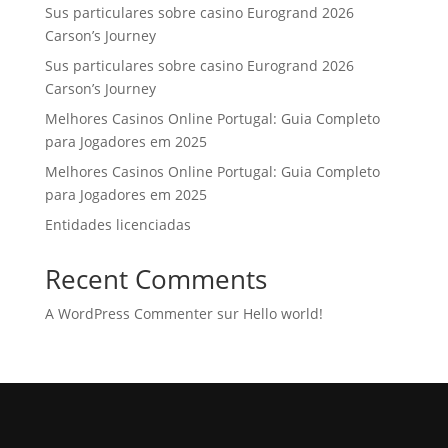
Sus particulares sobre casino Eurogrand 2026
Carson’s Journey
Sus particulares sobre casino Eurogrand 2026
Carson’s Journey
Melhores Casinos Online Portugal: Guia Completo
para Jogadores em 2025
Melhores Casinos Online Portugal: Guia Completo
para Jogadores em 2025
Entidades licenciadas
Recent Comments
A WordPress Commenter
sur
Hello world!