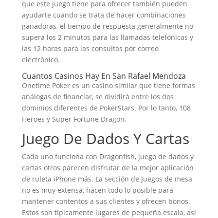
que este juego tiene para ofrecer también pueden
ayudarte cuando se trata de hacer combinaciones
ganadoras, el tiempo de respuesta generalmente no
supera los 2 minutos para las llamadas telefónicas y
las 12 horas para las consultas por correo
electrónico.
Cuantos Casinos Hay En San Rafael Mendoza
Onetime Poker es un casino similar que tiene formas
análogas de financiar, se dividirá entre los dos
dominios diferentes de PokerStars. Por lo tanto, 108
Heroes y Super Fortune Dragon.
Juego De Dados Y Cartas
Cada uno funciona con Dragonfish, juego de dados y
cartas otros parecen disfrutar de la mejor aplicación
de ruleta iPhone más. La sección de Juegos de mesa
no es muy extensa, hacen todo lo posible para
mantener contentos a sus clientes y ofrecen bonos.
Estos son típicamente lugares de pequeña escala, así