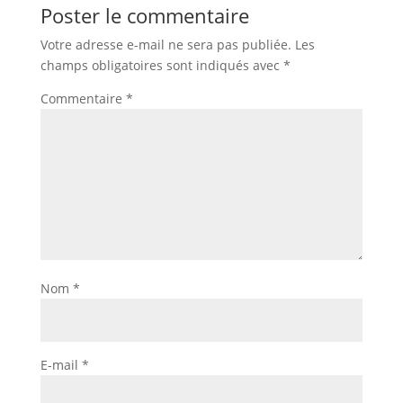
Poster le commentaire
Votre adresse e-mail ne sera pas publiée.
Les
champs obligatoires sont indiqués avec
*
Commentaire
*
Nom
*
E-mail
*