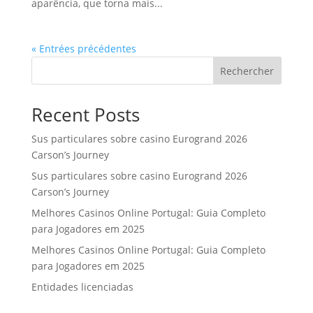
aparência, que torna mais...
« Entrées précédentes
Rechercher
Recent Posts
Sus particulares sobre casino Eurogrand 2026
Carson’s Journey
Sus particulares sobre casino Eurogrand 2026
Carson’s Journey
Melhores Casinos Online Portugal: Guia Completo
para Jogadores em 2025
Melhores Casinos Online Portugal: Guia Completo
para Jogadores em 2025
Entidades licenciadas