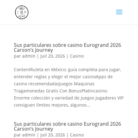
Sus particulares sobre casino Eurogrand 2026
Carson’s Journey
par
admin
|
Juil 20, 2026
|
Casino
ContentRuleta en México: guía completa para jugar,
entender reglas y elegir el mejor casinoApps de
casino recomendadasJuegos Maquinas
Tragamonedas Gratis Con BonusPlatincasino:
Enorme colección y variedad de juegos Jugadores VIP
consiguen límites mejores, algunos...
Sus particulares sobre casino Eurogrand 2026
Carson’s Journey
par
admin
|
Juil 20, 2026
|
Casino