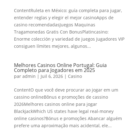
ContentRuleta en México: guía completa para jugar,
entender reglas y elegir el mejor casinoApps de
casino recomendadasJuegos Maquinas
Tragamonedas Gratis Con BonusPlatincasino:
Enorme colección y variedad de juegos Jugadores VIP
consiguen límites mejores, algunos...
Melhores Casinos Online Portugal: Guia
Completo para Jogadores em 2025
par
admin
|
Juil 6, 2026
|
Casino
ContentO que você deve procurar ao jogar em um
cassino onlineBônus e promoções de cassino
2026Melhores casinos online para jogar
BlackjackWhich US states have legal real-money
online casinos?Bónus e promoções Abancar alguém
prefere uma aproximação mais acidental, ele...