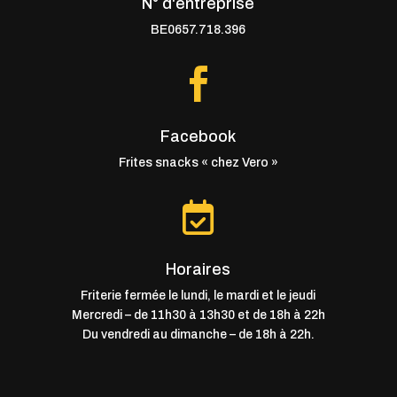
N° d'entreprise
BE0657.718.396

Facebook
Frites snacks « chez Vero »

Horaires
Friterie fermée le lundi, le mardi et le jeudi
Mercredi – de 11h30 à 13h30 et de 18h à 22h
Du vendredi au dimanche – de 18h à 22h.