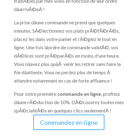
traitÃ©es par mes soins en fonction de leur ordre
dâarrivÃ©eÂ !
La prise dâune commande ne prend que quelques
minutes. SÃ©lectionnez vos plats prÃ©fÃ©rÃ©s,
placez les dans votre panier et rÃ©glez le tout en
ligne. Une fois lâordre de commande validÃ©, vos
dÃ©lices sont prÃ©parÃ©s en moins d'une heure.
Vous nâavez plus quâÃ venir les retirer sans faire la
file dâattente. Vous ne perdez plus de temps Ã
attendre notamment en cas de forte affluence !
Pour votre première
commande en ligne
, profitez
dâune rÃ©duction de 10%. DÃ©couvrez toutes mes
spÃ©cialitÃ©s en quelques clics seulementÂ !
Commandez en ligne