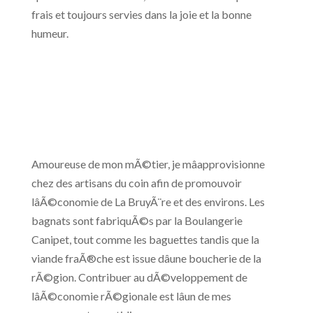
frais et toujours servies dans la joie et la bonne
humeur.
Amoureuse de mon mÃ©tier, je mâapprovisionne
chez des artisans du coin afin de promouvoir
lâÃ©conomie de La BruyÃ¨re et des environs. Les
bagnats sont fabriquÃ©s par la Boulangerie
Canipet, tout comme les baguettes tandis que la
viande fraÃ®che est issue dâune boucherie de la
rÃ©gion. Contribuer au dÃ©veloppement de
lâÃ©conomie rÃ©gionale est lâun de mes