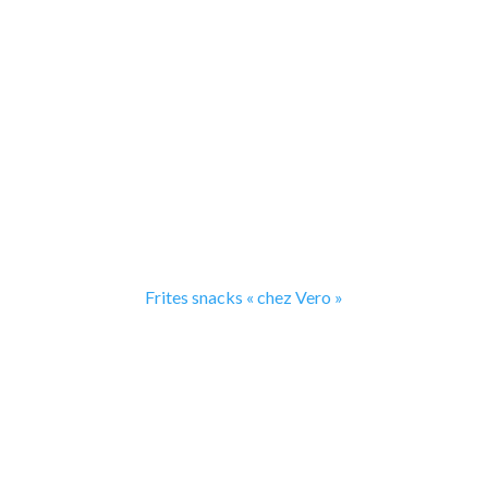
N° d'entreprise
BE0657.718.396
Facebook
Frites snacks « chez Vero »
Horaires