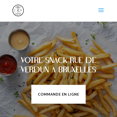
beste online casinos mit auszahlung österreich
casino ireland online
bitcoin internet casino
Votre snack rue de
Verdun à Bruxelles
COMMANDE EN LIGNE