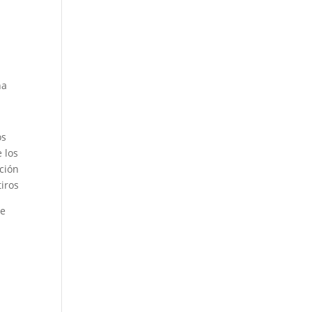
na
os
 los
cción
tiros
de