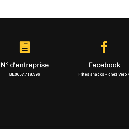


N° d'entreprise
Facebook
BE0657.718.396
Frites snacks « chez Vero 