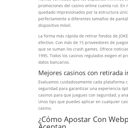
promociones del casino online cuenta rut. En 
quedado impresionados por la estructura única 
perfectamente a diferentes tamaños de pantall
dispositivo móvil.
La forma más rápida de retirar fondos de JOK
efectivo. Con más de 15 proveedores de juegos,
que se suman los crash games. Ofrece noticias,
1995. Todos los casinos regulados exigen el pr
datos bancarios.
Mejores casinos con retirada 
Evaluamos cuidadosamente cada plataforma co
seguridad para garantizar una experiencia óp
casinos para que juegues con seguridad, y ana
Unos tips que puedes aplicar en cualquier cas
casino.
¿Cómo Apostar Con Webpa
Aceptan