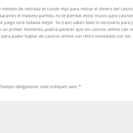
 método de retirada te cunde más para retirar el dinero del casino
sacarles el máximo partido, no te pierdas estos trucos para casino
e juego será todavía mejor. Ya (casi) sabes todo lo necesario para 
En un primer momento, podría parecer que los casinos online con re
 para poder hablar de casinos online con retiro inmediato son los
champs obligatoires sont indiqués avec
*