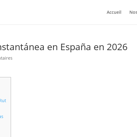
Accueil
Nos
instantánea en España en 2026
taires
Rut
as