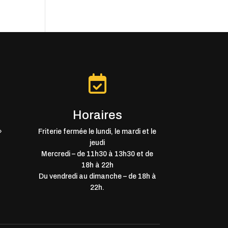

Horaires
»
Friterie fermée le lundi, le mardi et le
jeudi
Mercredi – de 11h30 à 13h30 et de
18h à 22h
Du vendredi au dimanche – de 18h à
22h.