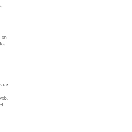
os
s en
los
s de
web.
el