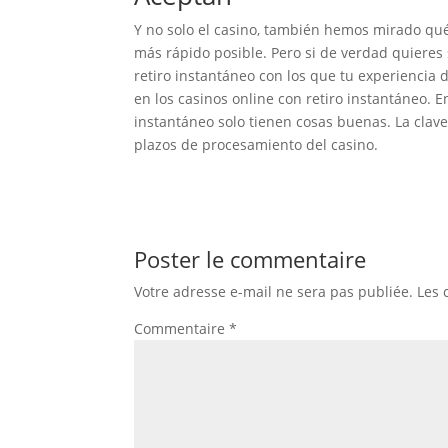
Y no solo el casino, también hemos mirado qué
más rápido posible. Pero si de verdad quieres 
retiro instantáneo con los que tu experiencia d
en los casinos online con retiro instantáneo. 
instantáneo solo tienen cosas buenas. La clave
plazos de procesamiento del casino.
Poster le commentaire
Votre adresse e-mail ne sera pas publiée.
Les 
Commentaire
*