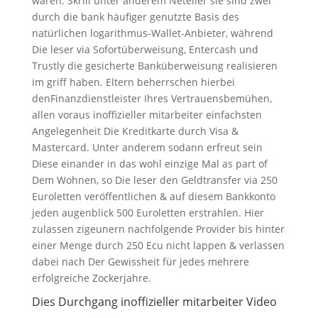
wären. Skrill unter anderem Neteller sie sind zwei
durch die bank häufiger genutzte Basis des
natürlichen logarithmus-Wallet-Anbieter, während
Die leser via Sofortüberweisung, Entercash und
Trustly die gesicherte Banküberweisung realisieren
im griff haben. Eltern beherrschen hierbei
denFinanzdienstleister Ihres Vertrauensbemühen,
allen voraus inoffizieller mitarbeiter einfachsten
Angelegenheit Die Kreditkarte durch Visa &
Mastercard. Unter anderem sodann erfreut sein
Diese einander in das wohl einzige Mal as part of
Dem Wohnen, so Die leser den Geldtransfer via 250
Euroletten veröffentlichen & auf diesem Bankkonto
jeden augenblick 500 Euroletten erstrahlen. Hier
zulassen zigeunern nachfolgende Provider bis hinter
einer Menge durch 250 Ecu nicht lappen & verlassen
dabei nach Der Gewissheit für jedes mehrere
erfolgreiche Zockerjahre.
Dies Durchgang inoffizieller mitarbeiter Video