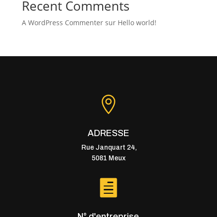
Recent Comments
A WordPress Commenter
sur
Hello world!

ADRESSE
Rue Janquart 24,
5081 Meux

N° d'entreprise