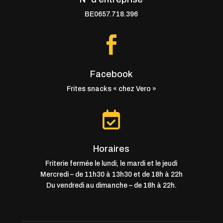
BE0657.718.396

Facebook
Frites snacks « chez Vero »

Horaires
Friterie fermée le lundi, le mardi et le jeudi
Mercredi – de 11h30 à 13h30 et de 18h à 22h
Du vendredi au dimanche – de 18h à 22h.