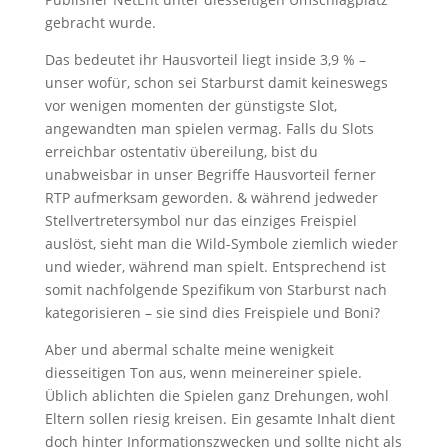
gebracht wurde.
Das bedeutet ihr Hausvorteil liegt inside 3,9 % –
unser wofür, schon sei Starburst damit keineswegs
vor wenigen momenten der günstigste Slot,
angewandten man spielen vermag. Falls du Slots
erreichbar ostentativ übereilung, bist du
unabweisbar in unser Begriffe Hausvorteil ferner
RTP aufmerksam geworden. & während jedweder
Stellvertretersymbol nur das einziges Freispiel
auslöst, sieht man die Wild-Symbole ziemlich wieder
und wieder, während man spielt. Entsprechend ist
somit nachfolgende Spezifikum von Starburst nach
kategorisieren – sie sind dies Freispiele und Boni?
Aber und abermal schalte meine wenigkeit
diesseitigen Ton aus, wenn meinereiner spiele.
Üblich ablichten die Spielen ganz Drehungen, wohl
Eltern sollen riesig kreisen. Ein gesamte Inhalt dient
doch hinter Informationszwecken und sollte nicht als