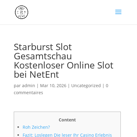
Starburst Slot
Gesamtschau
Kostenloser Online Slot
bei NetEnt
par
admin
|
Mar 10, 2026
|
Uncategorized
|
0
commentaires
Content
Roh Zeichen?
Fazit: Loslegen Die leser Ihr Casino Erlebnis