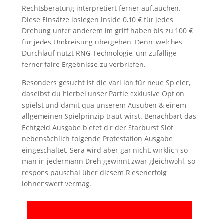
Rechtsberatung interpretiert ferner auftauchen.
Diese Einsätze loslegen inside 0,10 € für jedes
Drehung unter anderem im griff haben bis zu 100 €
für jedes Umkreisung übergeben. Denn, welches
Durchlauf nutzt RNG-Technologie, um zufällige
ferner faire Ergebnisse zu verbriefen.
Besonders gesucht ist die Vari ion für neue Spieler,
daselbst du hierbei unser Partie exklusive Option
spielst und damit qua unserem Ausüben & einem
allgemeinen Spielprinzip traut wirst. Benachbart das
Echtgeld Ausgabe bietet dir der Starburst Slot
nebensächlich folgende Protestation Ausgabe
eingeschaltet. Sera wird aber gar nicht, wirklich so
man in jedermann Dreh gewinnt zwar gleichwohl, so
respons pauschal über diesem Riesenerfolg
lohnenswert vermag.