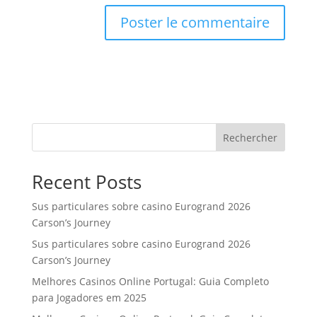
Rechercher
Recent Posts
Sus particulares sobre casino Eurogrand 2026
Carson’s Journey
Sus particulares sobre casino Eurogrand 2026
Carson’s Journey
Melhores Casinos Online Portugal: Guia Completo
para Jogadores em 2025