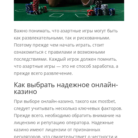
Важно понимать, что азартные игры могут быть
как развлекательными, так и рискованными.
Поэтому прежде чем начать играть, стоит
ознакомиться с правилами и возможными
последствиями. Каждый игрок должен помнить,
что азартные игры — это не способ заработка, а
прежде всего развлечение.
Как выбрать надежное онлайн-
казино
При выборе онлайн-казино, такого как mostbet,
следует учитывать несколько ключевых факторов.
Прежде всего, необходимо обратить внимание на
лицензию и репутацию оператора. Надежные
казино имеют лицензии от признанных
регуляторов, что свидетельствует о честности и