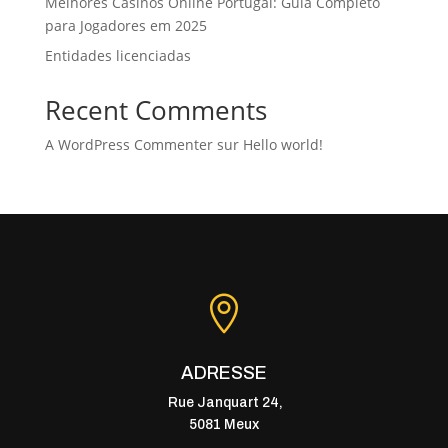
Melhores Casinos Online Portugal: Guia Completo
para Jogadores em 2025
Entidades licenciadas
Recent Comments
A WordPress Commenter
sur
Hello world!

ADRESSE
Rue Janquart 24,
5081 Meux