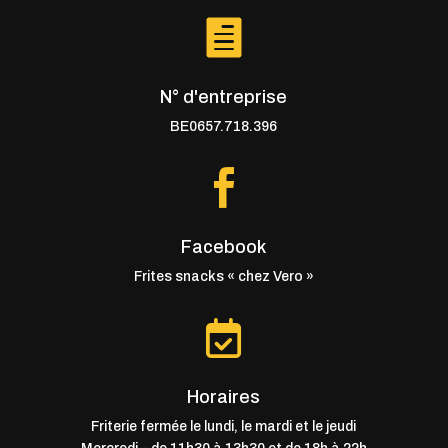

N° d'entreprise
BE0657.718.396

Facebook
Frites snacks « chez Vero »

Horaires
Friterie fermée le lundi, le mardi et le jeudi