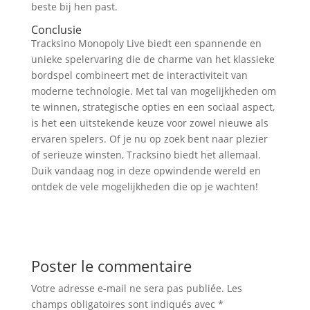
beste bij hen past.
Conclusie
Tracksino Monopoly Live biedt een spannende en
unieke spelervaring die de charme van het klassieke
bordspel combineert met de interactiviteit van
moderne technologie. Met tal van mogelijkheden om
te winnen, strategische opties en een sociaal aspect,
is het een uitstekende keuze voor zowel nieuwe als
ervaren spelers. Of je nu op zoek bent naar plezier
of serieuze winsten, Tracksino biedt het allemaal.
Duik vandaag nog in deze opwindende wereld en
ontdek de vele mogelijkheden die op je wachten!
Poster le commentaire
Votre adresse e-mail ne sera pas publiée.
Les
champs obligatoires sont indiqués avec
*