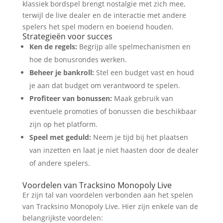
klassiek bordspel brengt nostalgie met zich mee,
terwijl de live dealer en de interactie met andere
spelers het spel modern en boeiend houden.
Strategieën voor succes
Ken de regels:
Begrijp alle spelmechanismen en
hoe de bonusrondes werken.
Beheer je bankroll:
Stel een budget vast en houd
je aan dat budget om verantwoord te spelen.
Profiteer van bonussen:
Maak gebruik van
eventuele promoties of bonussen die beschikbaar
zijn op het platform.
Speel met geduld:
Neem je tijd bij het plaatsen
van inzetten en laat je niet haasten door de dealer
of andere spelers.
Voordelen van Tracksino Monopoly Live
Er zijn tal van voordelen verbonden aan het spelen
van Tracksino Monopoly Live. Hier zijn enkele van de
belangrijkste voordelen: