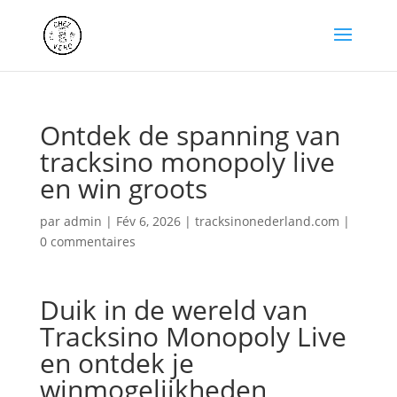
Ontdek de spanning van
tracksino monopoly live
en win groots
par
admin
|
Fév 6, 2026
|
tracksinonederland.com
|
0 commentaires
Duik in de wereld van
Tracksino Monopoly Live
en ontdek je
winmogelijkheden