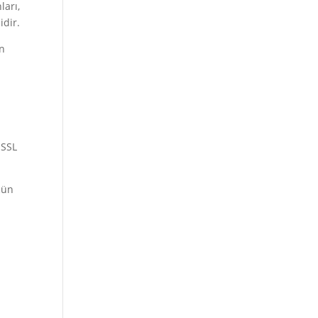
ları,
idir.
un
 SSL
çün