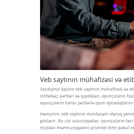
Veb saytının mühafizəsi və etiba
Seçdiyiniz kazino veb saytının mühafizəsi və et
istifadəçi şərtləri və qaydaları, oyunçuların 
oyunçuların hansı şərtlərlə oyun oynadıqların
Həmçinin, veb saytının müntəzəm olaraq yenil
göstərir. Bu cür xüsusiyyətlər, oyunçuların təcr
müştəri məmnuniyyətini prioritet kimi qəbul ed