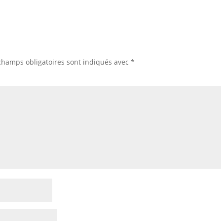
champs obligatoires sont indiqués avec
*