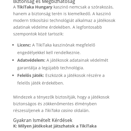
Biztonság és Megbízhatóság
A
TikiTaka Hungary
kaszinó nemcsak a szórakozás,
hanem a biztonság terén is kiemelkedő. A kaszinó
modern titkosítási technológiát alkalmaz a játékosok
adatinak védelme érdekében. A legfontosabb
szempontok közé tartozik:
Licenc:
A TikiTaka kaszinónak megfelelő
engedélyekkel kell rendelkeznie.
Adatvédelem:
A játékosok adatainak védelmét
garantálja a legújabb technológia.
Felelős Játék:
Eszközök a játékosok részére a
felelős játék érdekében.
Mindezek a tényezők biztosítják, hogy a játékosok
biztonságos és zökkenőmentes élményben
részesüljenek a
TikiTaka casino
oldalán.
Gyakran Ismételt Kérdések
K: Milyen játékokat játszhatok a TikiTaka