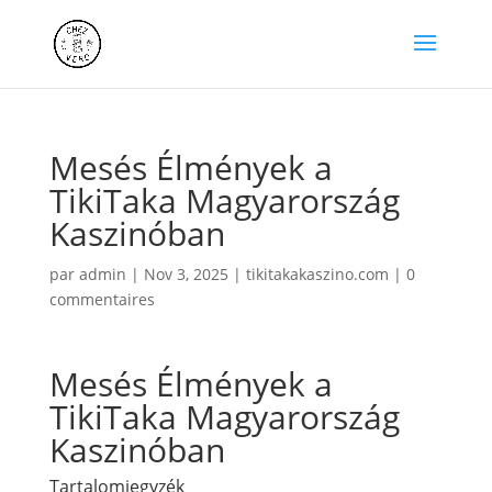
Mesés Élmények a
TikiTaka Magyarország
Kaszinóban
par
admin
|
Nov 3, 2025
|
tikitakakaszino.com
|
0
commentaires
Mesés Élmények a
TikiTaka Magyarország
Kaszinóban
Tartalomjegyzék