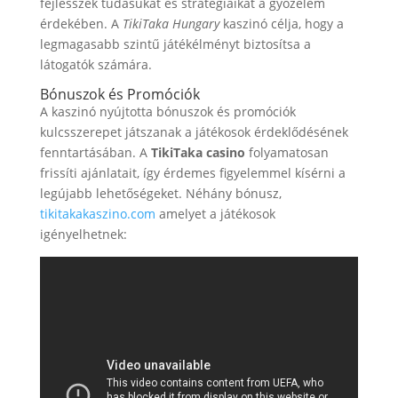
fejlesszék tudásukat és stratégiáikat a győzelem
érdekében. A
TikiTaka Hungary
kaszinó célja, hogy a
legmagasabb szintű játékélményt biztosítsa a
látogatók számára.
Bónuszok és Promóciók
A kaszinó nyújtotta bónuszok és promóciók
kulcsszerepet játszanak a játékosok érdeklődésének
fenntartásában. A
TikiTaka casino
folyamatosan
frissíti ajánlatait, így érdemes figyelemmel kísérni a
legújabb lehetőségeket. Néhány bónusz,
tikitakakaszino.com
amelyet a játékosok
igényelhetnek: