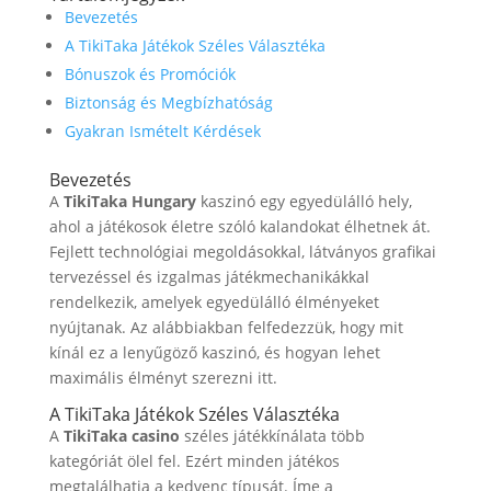
Bevezetés
A TikiTaka Játékok Széles Választéka
Bónuszok és Promóciók
Biztonság és Megbízhatóság
Gyakran Ismételt Kérdések
Bevezetés
A
TikiTaka Hungary
kaszinó egy egyedülálló hely,
ahol a játékosok életre szóló kalandokat élhetnek át.
Fejlett technológiai megoldásokkal, látványos grafikai
tervezéssel és izgalmas játékmechanikákkal
rendelkezik, amelyek egyedülálló élményeket
nyújtanak. Az alábbiakban felfedezzük, hogy mit
kínál ez a lenyűgöző kaszinó, és hogyan lehet
maximális élményt szerezni itt.
A TikiTaka Játékok Széles Választéka
A
TikiTaka casino
széles játékkínálata több
kategóriát ölel fel. Ezért minden játékos
megtalálhatja a kedvenc típusát. Íme a