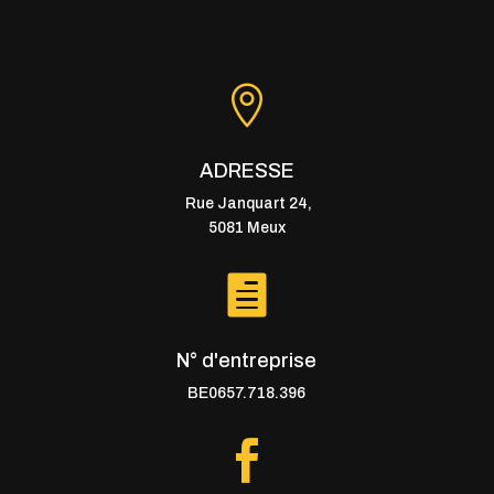

ADRESSE
Rue Janquart 24,
5081 Meux

N° d'entreprise
BE0657.718.396
