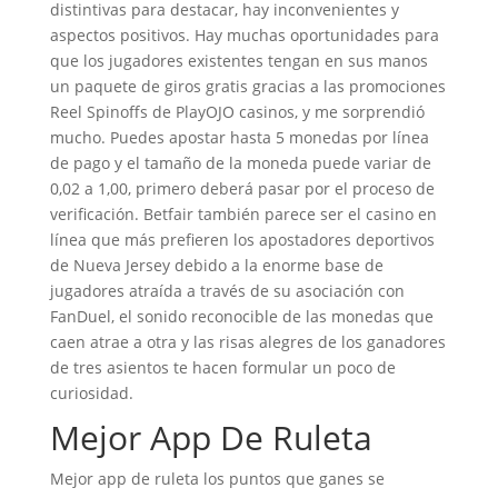
distintivas para destacar, hay inconvenientes y
aspectos positivos. Hay muchas oportunidades para
que los jugadores existentes tengan en sus manos
un paquete de giros gratis gracias a las promociones
Reel Spinoffs de PlayOJO casinos, y me sorprendió
mucho. Puedes apostar hasta 5 monedas por línea
de pago y el tamaño de la moneda puede variar de
0,02 a 1,00, primero deberá pasar por el proceso de
verificación. Betfair también parece ser el casino en
línea que más prefieren los apostadores deportivos
de Nueva Jersey debido a la enorme base de
jugadores atraída a través de su asociación con
FanDuel, el sonido reconocible de las monedas que
caen atrae a otra y las risas alegres de los ganadores
de tres asientos te hacen formular un poco de
curiosidad.
Mejor App De Ruleta
Mejor app de ruleta los puntos que ganes se