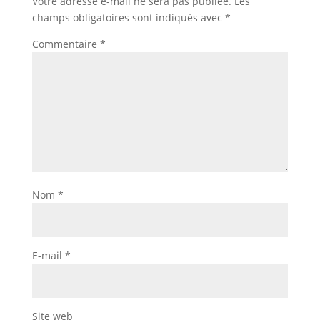
Votre adresse e-mail ne sera pas publiée.
Les
champs obligatoires sont indiqués avec
*
Commentaire
*
Nom
*
E-mail
*
Site web