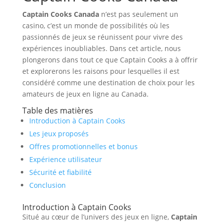
Captain Cooks Canada
n’est pas seulement un
casino, c’est un monde de possibilités où les
passionnés de jeux se réunissent pour vivre des
expériences inoubliables. Dans cet article, nous
plongerons dans tout ce que Captain Cooks a à offrir
et explorerons les raisons pour lesquelles il est
considéré comme une destination de choix pour les
amateurs de jeux en ligne au Canada.
Table des matières
Introduction à Captain Cooks
Les jeux proposés
Offres promotionnelles et bonus
Expérience utilisateur
Sécurité et fiabilité
Conclusion
Introduction à Captain Cooks
Situé au cœur de l’univers des jeux en ligne,
Captain