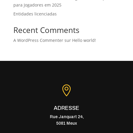
para Jogadores em 2025
Entidades licenciadas
Recent Comments
A WordPress Commenter
sur
Hello world!

ADRESSE
Rue Janquart 24,
5081 Meux