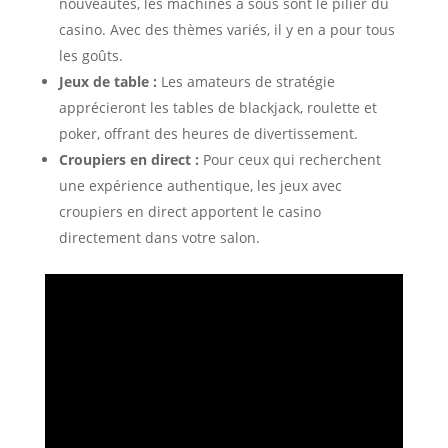
nouveautés, les machines à sous sont le pilier du
casino. Avec des thèmes variés, il y en a pour tous
les goûts.
Jeux de table :
Les amateurs de stratégie
apprécieront les tables de blackjack, roulette et
poker, offrant des heures de divertissement.
Croupiers en direct :
Pour ceux qui recherchent
une expérience authentique, les jeux avec
croupiers en direct apportent le casino
directement dans votre salon.