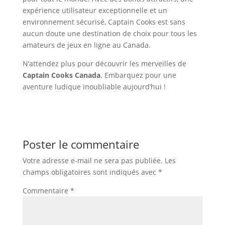
expérience utilisateur exceptionnelle et un
environnement sécurisé, Captain Cooks est sans
aucun doute une destination de choix pour tous les
amateurs de jeux en ligne au Canada.
N’attendez plus pour découvrir les merveilles de
Captain Cooks Canada
. Embarquez pour une
aventure ludique inoubliable aujourd’hui !
Poster le commentaire
Votre adresse e-mail ne sera pas publiée.
Les
champs obligatoires sont indiqués avec
*
Commentaire
*