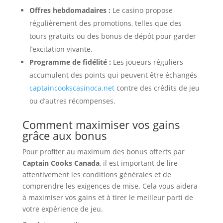
Offres hebdomadaires :
Le casino propose
régulièrement des promotions, telles que des
tours gratuits ou des bonus de dépôt pour garder
l’excitation vivante.
Programme de fidélité :
Les joueurs réguliers
accumulent des points qui peuvent être échangés
captaincookscasinoca.net
contre des crédits de jeu
ou d’autres récompenses.
Comment maximiser vos gains
grâce aux bonus
Pour profiter au maximum des bonus offerts par
Captain Cooks Canada
, il est important de lire
attentivement les conditions générales et de
comprendre les exigences de mise. Cela vous aidera
à maximiser vos gains et à tirer le meilleur parti de
votre expérience de jeu.