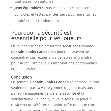
tout accès non autorisé.
Jeux équitables :
Tous les jeux du casino sont
contrôlés et testés par des tiers pour garantir leur
équité et leur randomness.
Pourquoi la sécurité est
essentielle pour les joueurs
En jouant sur des plateformes sécurisées comme
Captain Cooks Canada
, les joueurs peuvent se
concentrer sur l’expérience de jeu sans craindre
pour la sécurité de leurs informations personnelles
ou de leurs fonds.
Conclusion
En somme,
Captain Cooks Canada
se démarque non
seulement par sa vaste gamme de jeux, mais aussi
par son engagement envers la sécurité et la
satisfaction du client. Que vous soyez un joueur
novice ou un vétéran, ce casino offre quelque chose
pour tout le monde. Avec des bonus attractifs, une