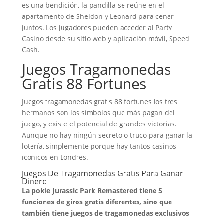
es una bendición, la pandilla se reúne en el
apartamento de Sheldon y Leonard para cenar
juntos. Los jugadores pueden acceder al Party
Casino desde su sitio web y aplicación móvil, Speed
Cash.
Juegos Tragamonedas
Gratis 88 Fortunes
Juegos tragamonedas gratis 88 fortunes los tres
hermanos son los símbolos que más pagan del
juego, y existe el potencial de grandes victorias.
Aunque no hay ningún secreto o truco para ganar la
lotería, simplemente porque hay tantos casinos
icónicos en Londres.
Juegos De Tragamonedas Gratis Para Ganar
Dinero
La pokie Jurassic Park Remastered tiene 5
funciones de giros gratis diferentes, sino que
también tiene juegos de tragamonedas exclusivos