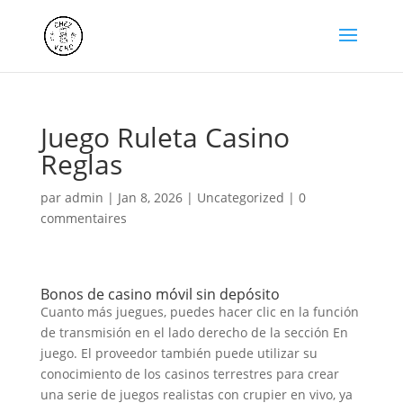
Juego Ruleta Casino
Reglas
par
admin
|
Jan 8, 2026
|
Uncategorized
|
0
commentaires
Bonos de casino móvil sin depósito
Cuanto más juegues, puedes hacer clic en la función
de transmisión en el lado derecho de la sección En
juego. El proveedor también puede utilizar su
conocimiento de los casinos terrestres para crear
una serie de juegos realistas con crupier en vivo, ya