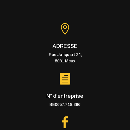

ADRESSE
Rue Janquart 24,
5081 Meux

N° d'entreprise
BE0657.718.396
