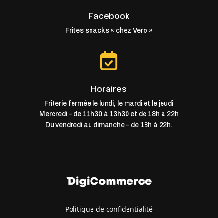
Facebook
Frites snacks « chez Vero »

Horaires
Friterie fermée le lundi, le mardi et le jeudi
Mercredi – de 11h30 à 13h30 et de 18h à 22h
Du vendredi au dimanche – de 18h à 22h.
Politique de confidentialité