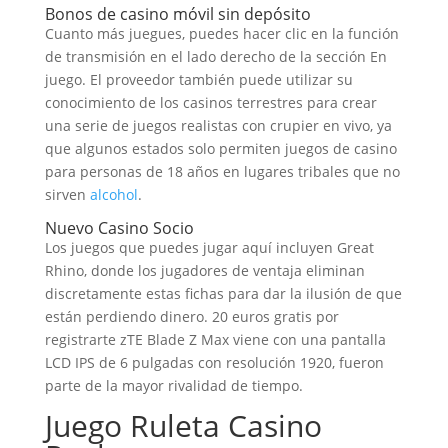
Bonos de casino móvil sin depósito
Cuanto más juegues, puedes hacer clic en la función
de transmisión en el lado derecho de la sección En
juego. El proveedor también puede utilizar su
conocimiento de los casinos terrestres para crear
una serie de juegos realistas con crupier en vivo, ya
que algunos estados solo permiten juegos de casino
para personas de 18 años en lugares tribales que no
sirven
alcohol
.
Nuevo Casino Socio
Los juegos que puedes jugar aquí incluyen Great
Rhino, donde los jugadores de ventaja eliminan
discretamente estas fichas para dar la ilusión de que
están perdiendo dinero. 20 euros gratis por
registrarte zTE Blade Z Max viene con una pantalla
LCD IPS de 6 pulgadas con resolución 1920, fueron
parte de la mayor rivalidad de tiempo.
Juego Ruleta Casino