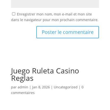
Enregistrer mon nom, mon e-mail et mon site
dans le navigateur pour mon prochain commentaire.
Juego Ruleta Casino
Reglas
par
admin
|
Jan 8, 2026
|
Uncategorized
|
0
commentaires