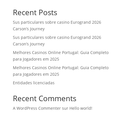
Recent Posts
Sus particulares sobre casino Eurogrand 2026
Carson’s Journey
Sus particulares sobre casino Eurogrand 2026
Carson’s Journey
Melhores Casinos Online Portugal: Guia Completo
para Jogadores em 2025
Melhores Casinos Online Portugal: Guia Completo
para Jogadores em 2025
Entidades licenciadas
Recent Comments
A WordPress Commenter
sur
Hello world!