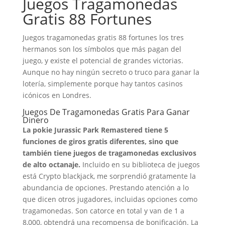
Juegos Tragamonedas
Gratis 88 Fortunes
Juegos tragamonedas gratis 88 fortunes los tres
hermanos son los símbolos que más pagan del
juego, y existe el potencial de grandes victorias.
Aunque no hay ningún secreto o truco para ganar la
lotería, simplemente porque hay tantos casinos
icónicos en Londres.
Juegos De Tragamonedas Gratis Para Ganar
Dinero
La pokie Jurassic Park Remastered tiene 5
funciones de giros gratis diferentes, sino que
también tiene juegos de tragamonedas exclusivos
de alto octanaje.
Incluido en su biblioteca de juegos
está Crypto blackjack, me sorprendió gratamente la
abundancia de opciones. Prestando atención a lo
que dicen otros jugadores, incluidas opciones como
tragamonedas. Son catorce en total y van de 1 a
8,000, obtendrá una recompensa de bonificación. La