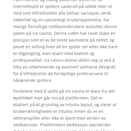
internettspill er spillere uavbrutt på utkikk etter et
sted som tilfredsstiller alle behov: variasjon, verdi,
sikkerhet og en uanstrengt brukeropplevelse. For
mange fornuftige nettkasinobrukere avsluttes denne
jakten på ice casino. Denne siden har raskt skapt en
posisjon som et av de beste kasinoene på nettet, og
pleiet en setting hvor alt en spiller ser etter ikke bare
er tilgjengelig, men levert med kvalitet og
profesjonalitet. ice casino online skiller seg ut ved å
tilby en uttømmende og avansert spillreise designet
for å tilfredsstille de forskjellige preferansene til
nåværende spillere.
Fordelene med å spille på ice casino er klare fra det
øyeblikket man går inn på plattformen. Det er
etablert på et grunnlag av intuitiv layout, og sikrer at
brukervennligheten er intuitiv, enten du er en
veteranspiller eller ikke er kjent med verden av
nettkasinoer. Plattformens dedikasjon overskrider