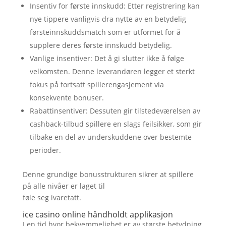
Insentiv for første innskudd: Etter registrering kan
nye tippere vanligvis dra nytte av en betydelig
førsteinnskuddsmatch som er utformet for å
supplere deres første innskudd betydelig.
Vanlige insentiver: Det å gi slutter ikke å følge
velkomsten. Denne leverandøren legger et sterkt
fokus på fortsatt spillerengasjement via
konsekvente bonuser.
Rabattinsentiver: Dessuten gir tilstedeværelsen av
cashback-tilbud spillere en slags feilsikker, som gir
tilbake en del av underskuddene over bestemte
perioder.
Denne grundige bonusstrukturen sikrer at spillere
på alle nivåer er laget til
føle seg ivaretatt.
ice casino online håndholdt applikasjon
I en tid hvor bekvemmelighet er av største betydning,