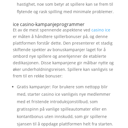
hastighet, noe som betyr at spillere kan se frem til
flytende og rask spilling med minimale problemer.
ice casino-kampanjeprogrammer
Et av de mest spennende aspektene ved
casino ice
er måten å håndtere spillerbonuser på, og denne
plattformen forstår dette. Den presenterer et stadig
skiftende spekter av bonuskampanjer laget for å
ombord nye spillere og anerkjenner de etablerte
dedikasjonen. Disse kampanjene gir målbar nytte og
øker underholdningsreisen. Spillere kan vanligvis se
frem til en rekke bonuser:
Gratis kampanjer: For brukere som nettopp blir
med, starter casino ice vanligvis nye medlemmer
med et fristende introduksjonstilbud, som
gratisspinn på vanlige spilleautomater eller en
kontantbonus uten innskudd, som gir spillerne
sjansen til å oppdage plattformen helt fra starten.