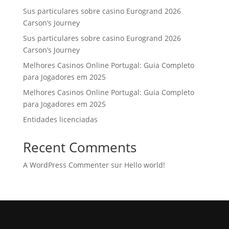
Sus particulares sobre casino Eurogrand 2026
Carson’s Journey
Sus particulares sobre casino Eurogrand 2026
Carson’s Journey
Melhores Casinos Online Portugal: Guia Completo
para Jogadores em 2025
Melhores Casinos Online Portugal: Guia Completo
para Jogadores em 2025
Entidades licenciadas
Recent Comments
A WordPress Commenter
sur
Hello world!