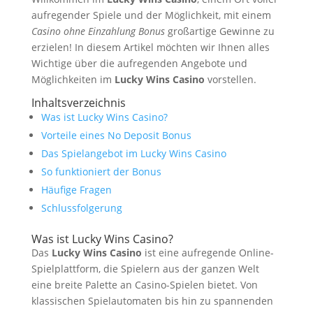
aufregender Spiele und der Möglichkeit, mit einem
Casino ohne Einzahlung Bonus
großartige Gewinne zu
erzielen! In diesem Artikel möchten wir Ihnen alles
Wichtige über die aufregenden Angebote und
Möglichkeiten im
Lucky Wins Casino
vorstellen.
Inhaltsverzeichnis
Was ist Lucky Wins Casino?
Vorteile eines No Deposit Bonus
Das Spielangebot im Lucky Wins Casino
So funktioniert der Bonus
Häufige Fragen
Schlussfolgerung
Was ist Lucky Wins Casino?
Das
Lucky Wins Casino
ist eine aufregende Online-
Spielplattform, die Spielern aus der ganzen Welt
eine breite Palette an Casino-Spielen bietet. Von
klassischen Spielautomaten bis hin zu spannenden