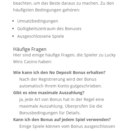
beachten, um das Beste daraus zu machen. Zu den
häufigsten Bedingungen gehören:
Umsatzbedingungen
Gültigkeitszeitraum des Bonuses
Ausgeschlossene Spiele
Häufige Fragen
Hier sind einige häufige Fragen, die Spieler zu Lucky
Wins Casino haben:
Wie kann ich den No Deposit Bonus erhalten?
Nach der Registrierung wird der Bonus
automatisch Ihrem Konto gutgeschrieben.
Gibt es eine maximale Auszahlung?
Ja, jede Art von Bonus hat in der Regel eine
maximale Auszahlung. Überprüfen Sie die
Bonusbedingungen für Details.
Kann ich den Bonus auf jedem Spiel verwenden?
Einige Spiele können vom Bonus ausgeschlossen