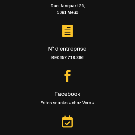
Rue Janquart 24,
5081 Meux

N° d'entreprise
BE0657.718.396

Facebook
Frites snacks « chez Vero »
