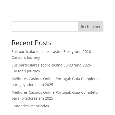
Rechercher
Recent Posts
Sus particulares sobre casino Eurogrand 2026
Carson’s Journey
Sus particulares sobre casino Eurogrand 2026
Carson’s Journey
Melhores Casinos Online Portugal: Guia Completo
para Jogadores em 2025
Melhores Casinos Online Portugal: Guia Completo
para Jogadores em 2025
Entidades licenciadas