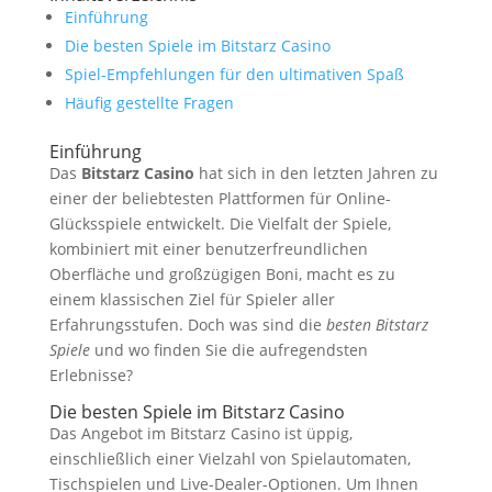
Einführung
Die besten Spiele im Bitstarz Casino
Spiel-Empfehlungen für den ultimativen Spaß
Häufig gestellte Fragen
Einführung
Das
Bitstarz Casino
hat sich in den letzten Jahren zu
einer der beliebtesten Plattformen für Online-
Glücksspiele entwickelt. Die Vielfalt der Spiele,
kombiniert mit einer benutzerfreundlichen
Oberfläche und großzügigen Boni, macht es zu
einem klassischen Ziel für Spieler aller
Erfahrungsstufen. Doch was sind die
besten Bitstarz
Spiele
und wo finden Sie die aufregendsten
Erlebnisse?
Die besten Spiele im Bitstarz Casino
Das Angebot im Bitstarz Casino ist üppig,
einschließlich einer Vielzahl von Spielautomaten,
Tischspielen und Live-Dealer-Optionen. Um Ihnen