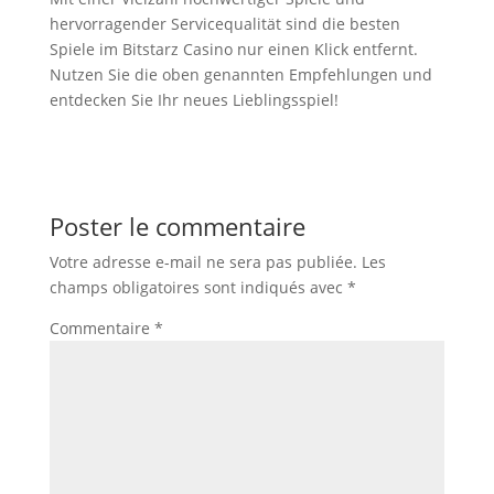
hervorragender Servicequalität sind die besten
Spiele im Bitstarz Casino nur einen Klick entfernt.
Nutzen Sie die oben genannten Empfehlungen und
entdecken Sie Ihr neues Lieblingsspiel!
Poster le commentaire
Votre adresse e-mail ne sera pas publiée.
Les
champs obligatoires sont indiqués avec
*
Commentaire
*