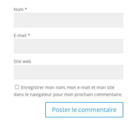
Nom
*
E-mail
*
Site web
Enregistrer mon nom, mon e-mail et mon site
dans le navigateur pour mon prochain commentaire.