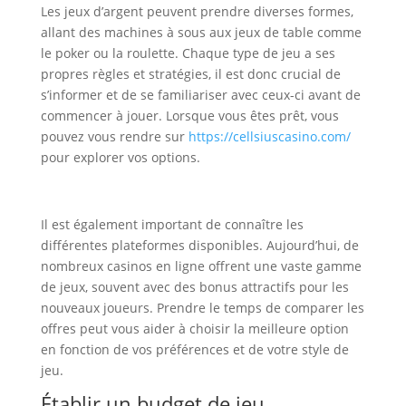
Les jeux d’argent peuvent prendre diverses formes,
allant des machines à sous aux jeux de table comme
le poker ou la roulette. Chaque type de jeu a ses
propres règles et stratégies, il est donc crucial de
s’informer et de se familiariser avec ceux-ci avant de
commencer à jouer. Lorsque vous êtes prêt, vous
pouvez vous rendre sur
https://cellsiuscasino.com/
pour explorer vos options.
Il est également important de connaître les
différentes plateformes disponibles. Aujourd’hui, de
nombreux casinos en ligne offrent une vaste gamme
de jeux, souvent avec des bonus attractifs pour les
nouveaux joueurs. Prendre le temps de comparer les
offres peut vous aider à choisir la meilleure option
en fonction de vos préférences et de votre style de
jeu.
Établir un budget de jeu