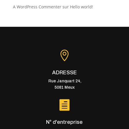
A WordPress Commenter
sur
Hello world!

ADRESSE
Rue Janquart 24,
5081 Meux

N° d'entreprise