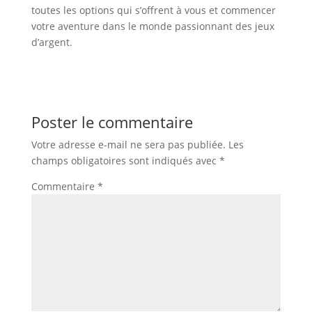
toutes les options qui s’offrent à vous et commencer
votre aventure dans le monde passionnant des jeux
d’argent.
Poster le commentaire
Votre adresse e-mail ne sera pas publiée.
Les
champs obligatoires sont indiqués avec
*
Commentaire
*