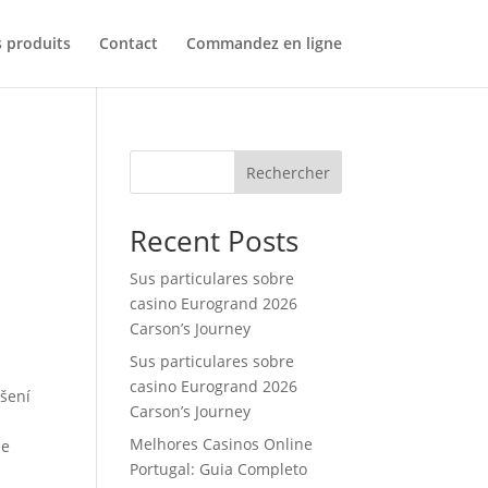
 produits
Contact
Commandez en ligne
Rechercher
Recent Posts
Sus particulares sobre
casino Eurogrand 2026
Carson’s Journey
Sus particulares sobre
casino Eurogrand 2026
ušení
Carson’s Journey
Melhores Casinos Online
ne
Portugal: Guia Completo