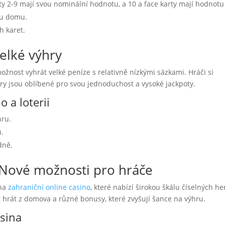
ty 2-9 mají svou nominální hodnotu, a 10 a face karty mají hodnotu
du domu.
h karet.
velké výhry
 možnost vyhrát velké peníze s relativně nízkými sázkami. Hráči si
 hry jsou oblíbené pro svou jednoduchost a vysoké jackpoty.
o a loterii
hru.
ů.
dně.
: Nové možnosti pro hráče
 na
zahraniční online casino
, které nabízí širokou škálu číselných he
 hrát z domova a různé bonusy, které zvyšují šance na výhru.
asina