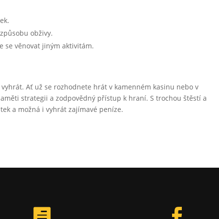
ek.
o způsobu obživy.
 se věnovat jiným aktivitám.
t vyhrát. Ať už se rozhodnete hrát v kamenném kasinu nebo v
 paměti strategii a zodpovědný přístup k hraní. S trochou štěstí a
tek a možná i vyhrát zajímavé peníze.

