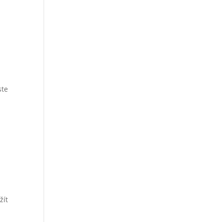
ste
žít