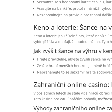
Seznamte se s hodnotami karet: eso je 1, kar
Vsazujte na bankéře, protože má nižší výho
Nezapomínejte na pravidla pro tahání dalšíc
Keno a loterie: Šance na 
Keno a loterie jsou číselné hry, které nabízejí
vybírají čísla a doufají, že budou tažena. Tyto
Jak zvýšit šance na výhru v ken
Hrajte pravidelně, abyste zvýšili šance na vý
Zvažte hraní menších her, kde je méně hráč
Nepřehánějte to se sázkami; hrajte zodpově
Zahraniční online casino
V posledních letech se stále více hráčů obrací
Tato kasina poskytují hráčům pohodlí, možnost
Výhody zahraničního online c