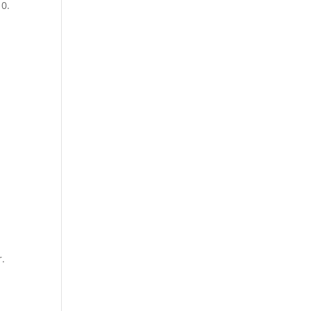
 0.
r.