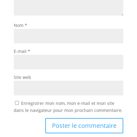
Nom
*
E-mail
*
Site web
Enregistrer mon nom, mon e-mail et mon site
dans le navigateur pour mon prochain commentaire.