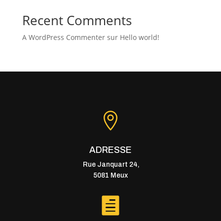
Recent Comments
A WordPress Commenter
sur
Hello world!

ADRESSE
Rue Janquart 24,
5081 Meux
