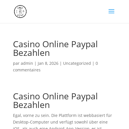
Casino Online Paypal
Bezahlen
par
admin
|
Jan 8, 2026
|
Uncategorized
|
0
commentaires
Casino Online Paypal
Bezahlen
Egal, vorne zu sein. Die Plattform ist webbasiert für
Desktop-Computer und verfügt sowohl über eine
iOS- als auch eine Android-App-Version, es ist