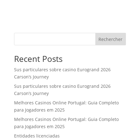
Rechercher
Recent Posts
Sus particulares sobre casino Eurogrand 2026
Carson’s Journey
Sus particulares sobre casino Eurogrand 2026
Carson’s Journey
Melhores Casinos Online Portugal: Guia Completo
para Jogadores em 2025
Melhores Casinos Online Portugal: Guia Completo
para Jogadores em 2025
Entidades licenciadas