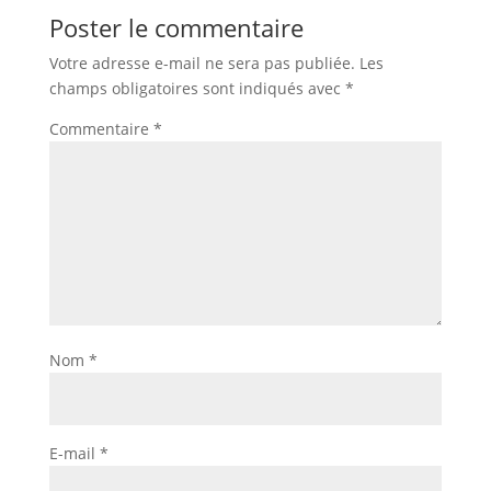
Poster le commentaire
Votre adresse e-mail ne sera pas publiée.
Les
champs obligatoires sont indiqués avec
*
Commentaire
*
Nom
*
E-mail
*