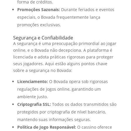
forma de créditos.
Promoções Sazonais:
Durante feriados e eventos
especiais, o Bovada frequentemente lança
promoções exclusivas.
Segurança e Confiabilidade
A segurança é uma preocupação primordial ao jogar
online, e o Bovada não decepciona. A plataforma é
licenciada e adota práticas rigorosas para proteger
seus jogadores. Aqui estão alguns pontos chave
sobre a segurança no Bovada:
Licenciamento:
O Bovada opera sob rigorosas
regulações de jogos online, garantindo um
ambiente justo.
Criptografia SSL:
Todos os dados transmitidos são
protegidos por criptografia de nível bancário,
mantendo suas informações seguras.
Política de Jogo Responsável:
O cassino oferece