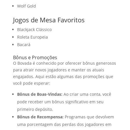
Wolf Gold
Jogos de Mesa Favoritos
Blackjack Clássico
Roleta Europeia
Bacará
Bônus e Promoções
O Bovada é conhecido por oferecer bônus generosos
para atrair novos jogadores e manter os atuais
engajados. Aqui estão algumas das promoções que
você pode esperar:
Bônus de Boas-Vindas:
Ao criar uma conta, você
pode receber um bônus significativo em seu
primeiro depósito.
Bônus de Recompensa:
Programas que devolvem
uma porcentagem das perdas dos jogadores em