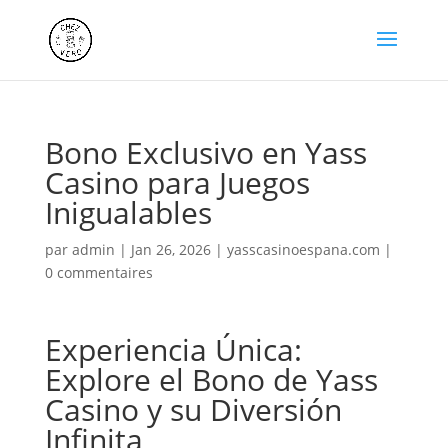
Bono Exclusivo en Yass
Casino para Juegos
Inigualables
par
admin
|
Jan 26, 2026
|
yasscasinoespana.com
|
0 commentaires
Experiencia Única:
Explore el Bono de Yass
Casino y su Diversión
Infinita