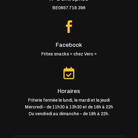
BE0657.718.396

Facebook
Frites snacks « chez Vero »

Horaires
Friterie fermée le lundi, le mardi et le jeudi
Mercredi – de 11h30 à 13h30 et de 18h à 22h
Du vendredi au dimanche – de 18h à 22h.