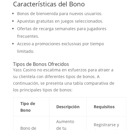
Características del Bono
Bonos de bienvenida para nuevos usuarios.
Apuestas gratuitas en juegos seleccionados.
Ofertas de recarga semanales para jugadores
frecuentes.
Acceso a promociones exclusivas por tiempo
limitado.
Tipos de Bonos Ofrecidos
Yass Casino no escatima en esfuerzos para atraer a
su clientela con diferentes tipos de bonos. A
continuación, se presenta una tabla comparativa de
los principales tipos de bonos:
Tipo de
Descripción
Requisitos
Bono
Aumento
Registrarse y
Bono de
de tu