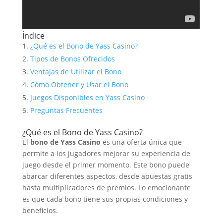
Índice
¿Qué es el Bono de Yass Casino?
Tipos de Bonos Ofrecidos
Ventajas de Utilizar el Bono
Cómo Obtener y Usar el Bono
Juegos Disponibles en Yass Casino
Preguntas Frecuentes
¿Qué es el Bono de Yass Casino?
El
bono de Yass Casino
es una oferta única que
permite a los jugadores mejorar su experiencia de
juego desde el primer momento. Este bono puede
abarcar diferentes aspectos, desde apuestas gratis
hasta multiplicadores de premios. Lo emocionante
es que cada bono tiene sus propias condiciones y
beneficios.