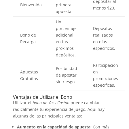
depositar al
Bienvenida
primera
menos $20.
apuesta.
Un
porcentaje
Depósitos
Bono de
adicional
realizados
Recarga
en tus
en días
próximos
específicos.
depósitos.
Participación
Posibilidad
Apuestas
en
de apostar
Gratuitas
promociones
sin riesgo.
específicas.
Ventajas de Utilizar el Bono
Utilizar el
bono de Yass Casino
puede cambiar
radicalmente tu experiencia de juego. Aquí hay
algunas de las principales ventajas:
Aumento en la capacidad de apuesta:
Con más