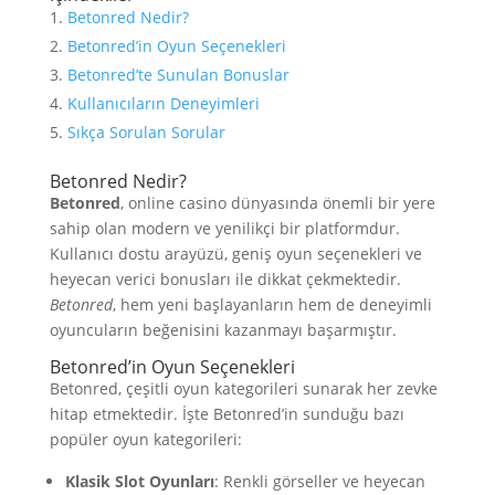
Betonred Nedir?
Betonred’in Oyun Seçenekleri
Betonred’te Sunulan Bonuslar
Kullanıcıların Deneyimleri
Sıkça Sorulan Sorular
Betonred Nedir?
Betonred
, online casino dünyasında önemli bir yere
sahip olan modern ve yenilikçi bir platformdur.
Kullanıcı dostu arayüzü, geniş oyun seçenekleri ve
heyecan verici bonusları ile dikkat çekmektedir.
Betonred
, hem yeni başlayanların hem de deneyimli
oyuncuların beğenisini kazanmayı başarmıştır.
Betonred’in Oyun Seçenekleri
Betonred, çeşitli oyun kategorileri sunarak her zevke
hitap etmektedir. İşte Betonred’in sunduğu bazı
popüler oyun kategorileri:
Klasik Slot Oyunları
: Renkli görseller ve heyecan