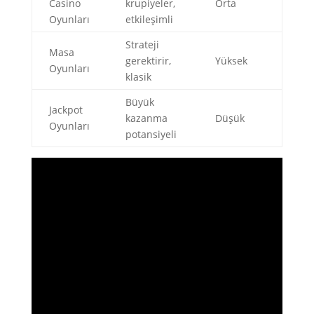
Casino
krupiyeler,
Orta
Oyunları
etkileşimli
Strateji
Masa
gerektirir,
Yüksek
Oyunları
klasik
Büyük
Jackpot
kazanma
Düşük
Oyunları
potansiyeli