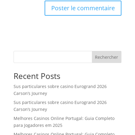
Rechercher
Recent Posts
Sus particulares sobre casino Eurogrand 2026
Carson’s Journey
Sus particulares sobre casino Eurogrand 2026
Carson’s Journey
Melhores Casinos Online Portugal: Guia Completo
para Jogadores em 2025
Melhores Casinos Online Portugal: Guia Completo