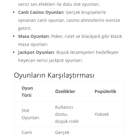
verici ses efektleri ile dolu slot oyunları.
Canlı Casino Oyunları
: Gerçek krupiyelerle
oynanan canlı oyunlar, casino atmosferini evinize
getirir.
Masa Oyunları
: Poker, rulet ve blackjack gibi klasik
masa oyunları.
Jackpot Oyunları
: Büyük ikramiyeleri hedefleyen
heyecan verici jackpot oyunları.
Oyunların Karşılaştırması
Oyun
Özellikler
Popülerlik
Türü
Kullanıcı
Slot
dostu,
Yüksek
Oyunları
düşük riskli
Canlı
Gerçek