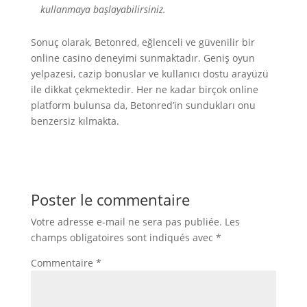
kullanmaya başlayabilirsiniz.
Sonuç olarak, Betonred, eğlenceli ve güvenilir bir
online casino deneyimi sunmaktadır. Geniş oyun
yelpazesi, cazip bonuslar ve kullanıcı dostu arayüzü
ile dikkat çekmektedir. Her ne kadar birçok online
platform bulunsa da, Betonred’in sundukları onu
benzersiz kılmakta.
Poster le commentaire
Votre adresse e-mail ne sera pas publiée.
Les
champs obligatoires sont indiqués avec
*
Commentaire
*