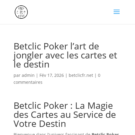
Betclic Poker l’art de
jongler avec les cartes et
le destin
par
admin
|
Fév 17, 2026
|
betclicfr.net
|
0
commentaires
Betclic Poker : La Magie
des Cartes au Service de
Votre Destin
Bienvenue dans l’univers fascinant de
Betclic Poker
,