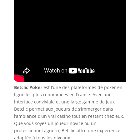
Betclic Poker
est l’une des plateformes de poker en
ligne les plus renommées en France. Avec une
interface conviviale et une large gamme de jeux,
Betclic permet aux joueurs de s’immerger dans
l’ambiance d’un vrai casino tout en restant chez eux.
Que vous soyez un joueur novice ou un
professionnel aguerri, Betclic offre une expérience
adaptée à tous les niveaux.