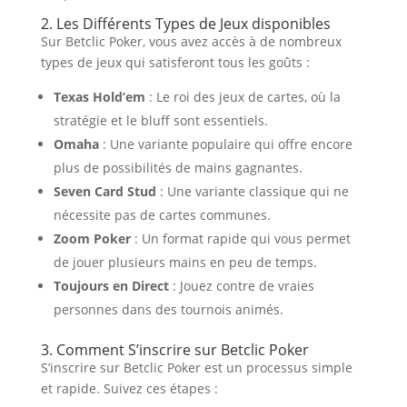
2. Les Différents Types de Jeux disponibles
Sur Betclic Poker, vous avez accès à de nombreux
types de jeux qui satisferont tous les goûts :
Texas Hold’em
: Le roi des jeux de cartes, où la
stratégie et le bluff sont essentiels.
Omaha
: Une variante populaire qui offre encore
plus de possibilités de mains gagnantes.
Seven Card Stud
: Une variante classique qui ne
nécessite pas de cartes communes.
Zoom Poker
: Un format rapide qui vous permet
de jouer plusieurs mains en peu de temps.
Toujours en Direct
: Jouez contre de vraies
personnes dans des tournois animés.
3. Comment S’inscrire sur Betclic Poker
S’inscrire sur Betclic Poker est un processus simple
et rapide. Suivez ces étapes :