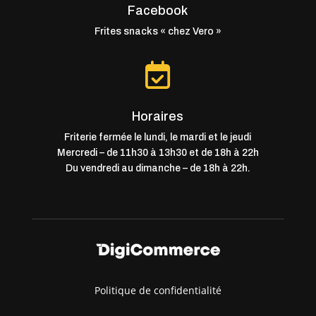
Facebook
Frites snacks « chez Vero »

Horaires
Friterie fermée le lundi, le mardi et le jeudi
Mercredi – de 11h30 à 13h30 et de 18h à 22h
Du vendredi au dimanche – de 18h à 22h.
Politique de confidentialité