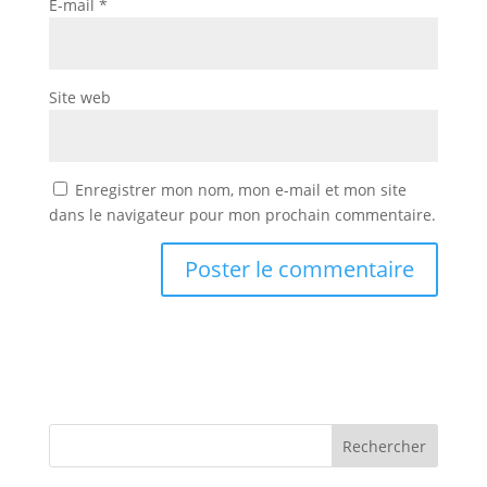
E-mail
*
Site web
Enregistrer mon nom, mon e-mail et mon site
dans le navigateur pour mon prochain commentaire.
Rechercher