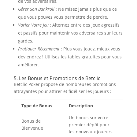
de vos adversaires.
Gérer Son Bankroll
: Ne misez jamais plus que ce
que vous pouvez vous permettre de perdre.
Varier Votre Jeu
: Alternez entre des jeux agressifs
et passifs pour maintenir vos adversaires sur leurs
gardes.
Pratiquer Récemment
: Plus vous jouez, mieux vous
deviendrez ! Utilisez les tables gratuites pour vous
améliorer.
5. Les Bonus et Promotions de Betclic
Betclic Poker propose de nombreuses promotions
attrayantes pour attirer et fidéliser les joueurs :
Type de Bonus
Description
Un bonus sur votre
Bonus de
premier dépôt pour
Bienvenue
les nouveaux joueurs.