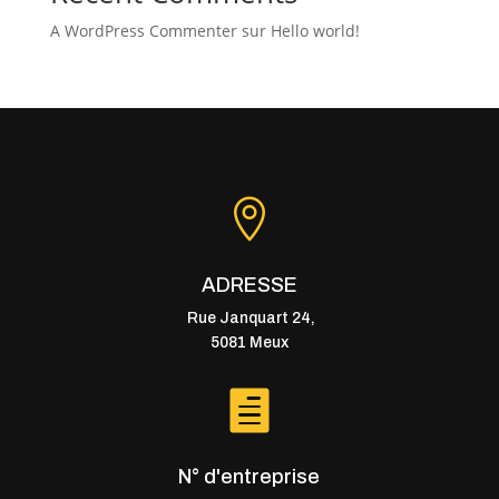
A WordPress Commenter
sur
Hello world!

ADRESSE
Rue Janquart 24,
5081 Meux

N° d'entreprise