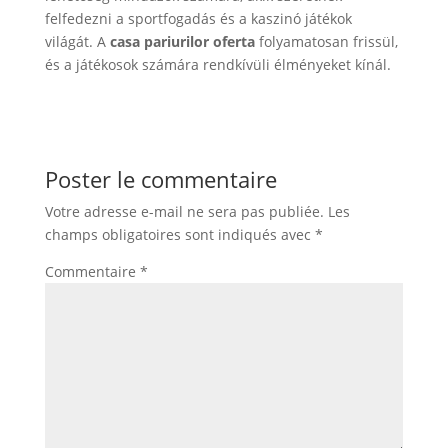
felfedezni a sportfogadás és a kaszinó játékok
világát. A
casa pariurilor oferta
folyamatosan frissül,
és a játékosok számára rendkívüli élményeket kínál.
Poster le commentaire
Votre adresse e-mail ne sera pas publiée.
Les
champs obligatoires sont indiqués avec
*
Commentaire
*