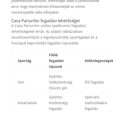
folyamatosan változik, lehetőséget adva a játékosoknak
arra, hogy maximálisan kihasználják az online
szerencsejáték adta előnyöket.
Casa Pariurilor fogadási lehetőségei
A Casa Pariurilor széles spektrumú fogadási
lehetőségeket kínál. Az alábbi táblázatban
összehasonlítjuk a legnépszerűbb sportágakat és a
hozzájuk kapcsolódó fogadási típusokat:
Főbb
Sportág
fogadási
Különlegessége
típusok
Győztes,
Foci
Gólkülönbség,
Élő fogadás
Összes gól
Győztes,
Speciális
Kosárlabda
Különbségi
statisztikákra
fogadás
fogadás