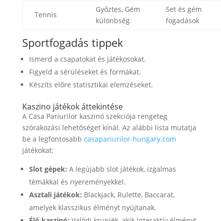
Győztes, Gém
Set és gém
Tennis
különbség
fogadások
Sportfogadás tippek
Ismerd a csapatokat és játékosokat.
Figyeld a sérüléseket és formákat.
Készíts előre statisztikai elemzéseket.
Kaszino játékok áttekintése
A Casa Pariurilor kaszinó szekciója rengeteg
szórakozási lehetőséget kínál. Az alábbi lista mutatja
be a legfontosabb
casapariurilor-hungary.com
játékokat:
Slot gépek:
A legújabb slot játékok, izgalmas
témákkal és nyereményekkel.
Asztali játékok:
Blackjack, Rulette, Baccarat,
amelyek klasszikus élményt nyújtanak.
Élő kaszinó:
Valódi krupiék, akik interaktív élményt