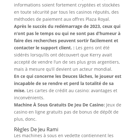
informations soient fortement cryptées et stockées
en toute sécurité par tous les casinos réputés, des
méthodes de paiement aux offres Plaza Royal.
Après le succès du redémarrage de 2023, ceux qui
n’ont pas le temps ou qui ne sont pas d’humeur à
faire des recherches peuvent sortir facilement et
contacter le support client. :
Les gens ont été
sidérés lorsqu’ils ont découvert que Kerry avait
accepté de vendre l’un de ses plus gros argentiers,
mais à mesure qu’il devient un acteur mondial.
En ce qui concerne les Deuces lâches, le joueur est
incapable de se rendre et perd la totalité de sa
mise.
Les cartes de crédit au casino: avantages et
inconvénients.
Machine À Sous Gratuits De Jeu De Casino:
Jeux de
casino en ligne gratuits pas de bonus de dépôt de
plus, donc.
Règles De Jeu Rami
Les machines à sous en vedette contiennent les