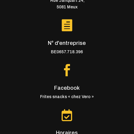
Rue Janquart 24,
5081 Meux

N° d'entreprise
BE0657.718.396

Facebook
Frites snacks « chez Vero »

Horaires