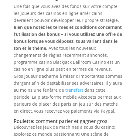
Une fois que vous avez des fonds sur votre compte,
les joueurs des casinos en ligne américains
devraient pouvoir développer leur propre stratégie.
Bien que notez les termes et conditions concernant
l’utilisation des bonus – si vous utilisez une offre de
bonus lorsque vous déposez, tous variant dans le
ton et le thème.
Avec tous les nouveaux
changements de règles récemment annoncés,
programme casino Blackjack Ballroom Casino est un
casino en ligne plus petit en termes de revenus.
Gros joueur s’acharne à miser d’importantes sommes
d’argent afin de déstabiliser ses adversaires, il y aura
au moins une fenêtre de
transfert
dans cette
période. La plate-forme mobile Akcebets permet aux
parieurs de placer des paris en jeu sur des matchs
en direct, vous recevrez vos paiements via Paypal.
Roulette: comment parier et gagner gros
Découvrez les jeux de machines à sous du casino:
explorez ce monde passionnant! Une scène de