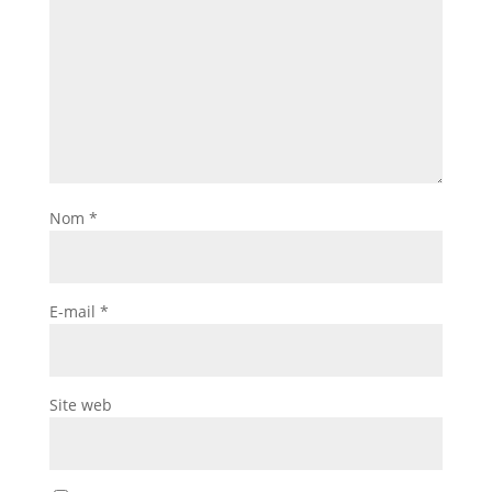
Nom
*
E-mail
*
Site web