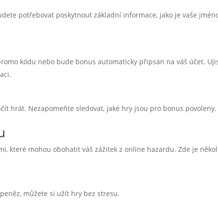
udete potřebovat poskytnout základní informace, jako je vaše jméno
 promo kódu nebo bude bonus automaticky připsán na váš účet. Uji
aci.
ít hrát. Nezapomeňte sledovat, jaké hry jsou pro bonus povoleny.
u
, které mohou obohatit váš zážitek z online hazardu. Zde je někol
 peněz, můžete si užít hry bez stresu.