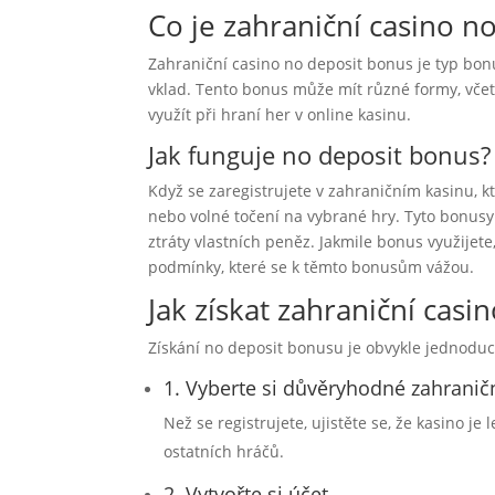
Co je zahraniční casino n
Zahraniční casino no deposit bonus je typ bon
vklad. Tento bonus může mít různé formy, vče
využít při hraní her v online kasinu.
Jak funguje no deposit bonus?
Když se zaregistrujete v zahraničním kasinu, k
nebo volné točení na vybrané hry. Tyto bonusy
ztráty vlastních peněz. Jakmile bonus využijete, 
podmínky, které se k těmto bonusům vážou.
Jak získat zahraniční cas
Získání no deposit bonusu je obvykle jednoduch
1. Vyberte si důvěryhodné zahranič
Než se registrujete, ujistěte se, že kasino j
ostatních hráčů.
2. Vytvořte si účet