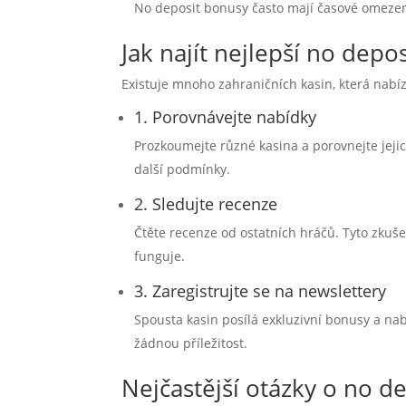
No deposit bonusy často mají časové omezen
Jak najít nejlepší no depo
Existuje mnoho zahraničních kasin, která nabízej
1. Porovnávejte nabídky
Prozkoumejte různé kasina a porovnejte jej
další podmínky.
2. Sledujte recenze
Čtěte recenze od ostatních hráčů. Tyto zku
funguje.
3. Zaregistrujte se na newslettery
Spousta kasin posílá exkluzivní bonusy a nab
žádnou příležitost.
Nejčastější otázky o no d