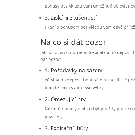
Bonusy bez vkladu vám umožňují objevit nové 
3. Získání zkušeností
Hraní s bonusem bez vkladu vám dává příležit
Na co si dát pozor
Jak už to bývá, nic není dokonalé a no deposit b
dát pozor:
1. Požadavky na sázení
Většina no deposit bonusů má specifické pož
budete moci vybrat své výhry.
2. Omezující hry
Některé bonusy mohou být použity pouze na ur
povoleny.
3. Expirační lhůty