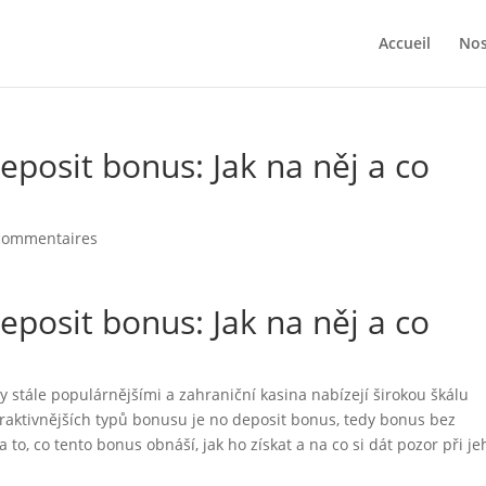
Accueil
Nos
eposit bonus: Jak na něj a co
commentaires
eposit bonus: Jak na něj a co
y stále populárnějšími a zahraniční kasina nabízejí širokou škálu
traktivnějších typů bonusu je no deposit bonus, tedy bonus bez
to, co tento bonus obnáší, jak ho získat a na co si dát pozor při je