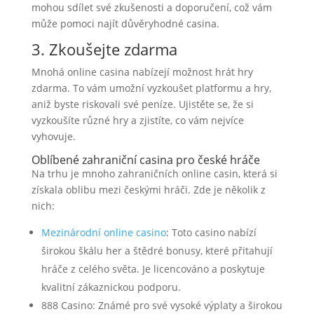
mohou sdílet své zkušenosti a doporučení, což vám
může pomoci najít důvěryhodné casina.
3. Zkoušejte zdarma
Mnohá online casina nabízejí možnost hrát hry
zdarma. To vám umožní vyzkoušet platformu a hry,
aniž byste riskovali své peníze. Ujistěte se, že si
vyzkoušíte různé hry a zjistíte, co vám nejvíce
vyhovuje.
Oblíbené zahraniční casina pro české hráče
Na trhu je mnoho zahraničních online casin, která si
získala oblibu mezi českými hráči. Zde je několik z
nich:
Mezinárodní online casino
: Toto casino nabízí
širokou škálu her a štědré bonusy, které přitahují
hráče z celého světa. Je licencováno a poskytuje
kvalitní zákaznickou podporu.
888 Casino: Známé pro své vysoké výplaty a širokou