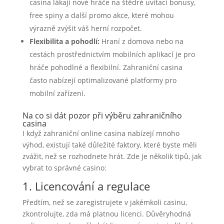
casina lákají nové hráče na štědré uvítací bonusy,
free spiny a další promo akce, které mohou
výrazně zvýšit váš herní rozpočet.
Flexibilita a pohodlí:
Hraní z domova nebo na
cestách prostřednictvím mobilních aplikací je pro
hráče pohodlné a flexibilní. Zahraniční casina
často nabízejí optimalizované platformy pro
mobilní zařízení.
Na co si dát pozor při výběru zahraničního
casina
I když zahraniční online casina nabízejí mnoho
výhod, existují také důležité faktory, které byste měli
zvážit, než se rozhodnete hrát. Zde je několik tipů, jak
vybrat to správné casino:
1. Licencování a regulace
Předtím, než se zaregistrujete v jakémkoli casinu,
zkontrolujte, zda má platnou licenci. Důvěryhodná