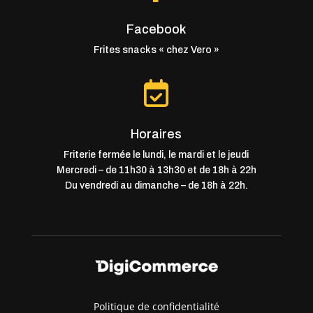
Facebook
Frites snacks « chez Vero »

Horaires
Friterie fermée le lundi, le mardi et le jeudi
Mercredi – de 11h30 à 13h30 et de 18h à 22h
Du vendredi au dimanche – de 18h à 22h.
Politique de confidentialité