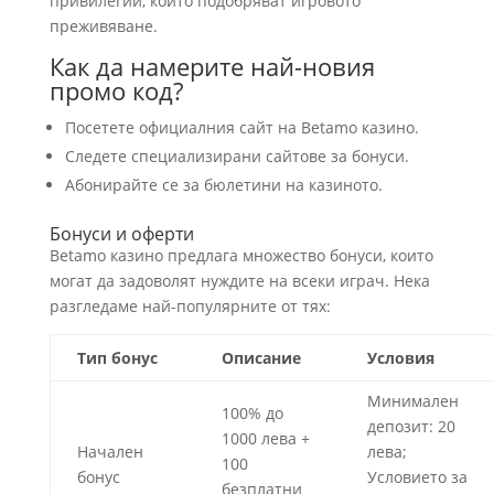
привилегии, които подобряват игровото
преживяване.
Как да намерите най-новия
промо код?
Посетете официалния сайт на Betamo казино.
Следете специализирани сайтове за бонуси.
Абонирайте се за бюлетини на казиното.
Бонуси и оферти
Betamo казино предлага множество бонуси, които
могат да задоволят нуждите на всеки играч. Нека
разгледаме най-популярните от тях:
Тип бонус
Описание
Условия
Минимален
100% до
депозит: 20
1000 лева +
Начален
лева;
100
бонус
Условието за
безплатни