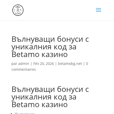
Вълнуващи бонуси с
уникалния код за
Betamo казино
par
admin
|
Fév 20, 2026
|
betamobg.net
|
0
commentaires
Вълнуващи бонуси с
уникалния код за
Betamo казино
Въведение