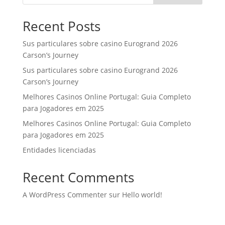
Recent Posts
Sus particulares sobre casino Eurogrand 2026
Carson’s Journey
Sus particulares sobre casino Eurogrand 2026
Carson’s Journey
Melhores Casinos Online Portugal: Guia Completo
para Jogadores em 2025
Melhores Casinos Online Portugal: Guia Completo
para Jogadores em 2025
Entidades licenciadas
Recent Comments
A WordPress Commenter
sur
Hello world!