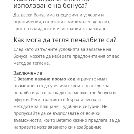
използване на бонуса?
Да, всеки бонус има специфични условия и
ограничения, свързани с минимален депозит,
срок на валидност и изисквания за залагане.
Как мога да тегля печалбите си?
След като изпълните условията за залагане на
бонуса, можете да изберете предпочитания от вас
метод за теглене.
Заключение
С
Betamo казино промо код
играчите имат
възможността да увеличат своите шансове за
печалба и да се насладят на множество бонуси и
оферти. Регистрацията е бърза и лесна, а
методите за плащане – удобни и сигурни. Не
пропускайте да се възползвате от всички
възможности, които Betamo казино предлага, за да
направите изживяването си незабравимо!