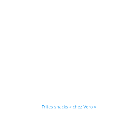

N° d'entreprise
BE0657.718.396

Facebook
Frites snacks « chez Vero »
