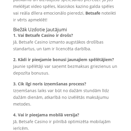
meklējat video spēles, klasiskos kazino galda spēles
vai reāla dīlera emocionālo pieredzi,
Betsafe
noteikti
ir vērts apmeklēt!
Biežāk Uzdotie Jautājumi
1. Vai Betsafe Casino ir drošs?
Jā, Betsafe Casino izmanto augstākos drošības
standartus, un tam ir licencēta darbība.
2. Kādi ir pieejamie bonusi jaunajiem spēlētājiem?
Jaunie spēlētāji var saņemt bezmaksas griezienus un
depozīta bonusus.
3. Cik ilgi noris izņemšanas process?
Izņemšanas laiks var būt no dažām stundām līdz
dažām dienām, atkarībā no izvēlētās maksājumu
metodes.
4. Vai ir pieejama mobilā versija?
Jā, Betsafe Casino ir pilnībā optimizēta mobilajām
ierīcēm.