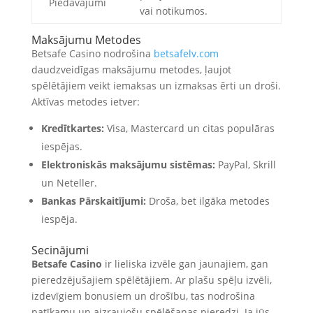
Piedāvājumi
vai notikumos.
Maksājumu Metodes
Betsafe Casino nodrošina
betsafelv.com
daudzveidīgas maksājumu metodes, ļaujot
spēlētājiem veikt iemaksas un izmaksas ērti un droši.
Aktīvas metodes ietver:
Kredītkartes:
Visa, Mastercard un citas populāras
iespējas.
Elektroniskās maksājumu sistēmas:
PayPal, Skrill
un Neteller.
Bankas Pārskaitījumi:
Droša, bet ilgāka metodes
iespēja.
Secinājumi
Betsafe Casino
ir lieliska izvēle gan jaunajiem, gan
pieredzējušajiem spēlētājiem. Ar plašu spēļu izvēli,
izdevīgiem bonusiem un drošību, tas nodrošina
patīkamu un aizraujošu spēlēšanas pieredzi. Ja jūs