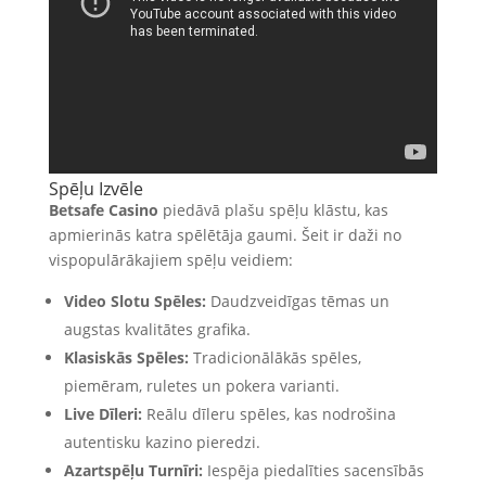
Spēļu Izvēle
Betsafe Casino
piedāvā plašu spēļu klāstu, kas
apmierinās katra spēlētāja gaumi. Šeit ir daži no
vispopulārākajiem spēļu veidiem:
Video Slotu Spēles:
Daudzveidīgas tēmas un
augstas kvalitātes grafika.
Klasiskās Spēles:
Tradicionālākās spēles,
piemēram, ruletes un pokera varianti.
Live Dīleri:
Reālu dīleru spēles, kas nodrošina
autentisku kazino pieredzi.
Azartspēļu Turnīri:
Iespēja piedalīties sacensībās