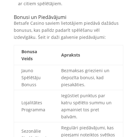
ar citiem spēlētājiem.
Bonusi un Piedāvājumi
Betsafe Casino saviem lietotājiem piedāvā dažādus
bonusus, kas palīdz padarīt spēlēšanu vēl
izdevīgāku. Šeit ir daži galvenie piedāvājumi:
Bonusa
Apraksts
Veids
Jauno
Bezmaksas griezieni un
Spēlētāju
depozīta bonusi, kad
Bonuss
piesakāties.
Iegūstiet punktus par
Lojalitātes
katru spēlēto summu un
Programma
apmainiet tos pret
balvām.
Regulāri piedāvājumi, kas
Sezonālie
pieejami noteiktos svētkos