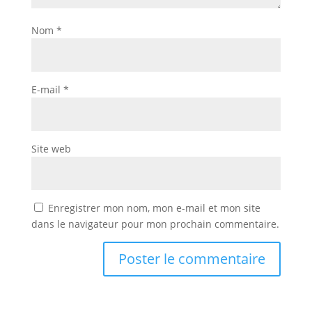
Nom
*
E-mail
*
Site web
Enregistrer mon nom, mon e-mail et mon site
dans le navigateur pour mon prochain commentaire.