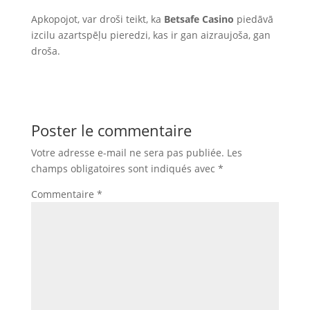
Apkopojot, var droši teikt, ka
Betsafe Casino
piedāvā
izcilu azartspēļu pieredzi, kas ir gan aizraujoša, gan
droša.
Poster le commentaire
Votre adresse e-mail ne sera pas publiée.
Les
champs obligatoires sont indiqués avec
*
Commentaire
*