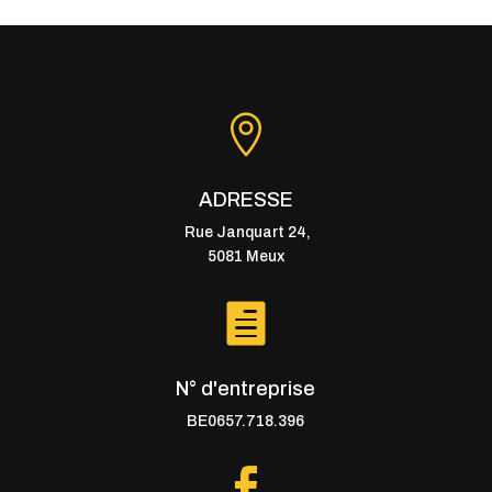

ADRESSE
Rue Janquart 24,
5081 Meux

N° d'entreprise
BE0657.718.396
