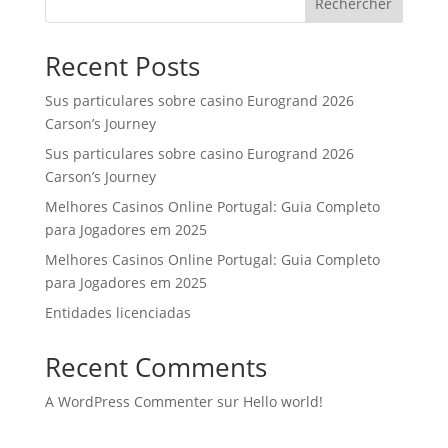
Rechercher
Recent Posts
Sus particulares sobre casino Eurogrand 2026
Carson’s Journey
Sus particulares sobre casino Eurogrand 2026
Carson’s Journey
Melhores Casinos Online Portugal: Guia Completo
para Jogadores em 2025
Melhores Casinos Online Portugal: Guia Completo
para Jogadores em 2025
Entidades licenciadas
Recent Comments
A WordPress Commenter
sur
Hello world!