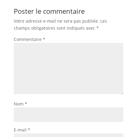
Poster le commentaire
Votre adresse e-mail ne sera pas publiée.
Les
champs obligatoires sont indiqués avec
*
Commentaire
*
Nom
*
E-mail
*