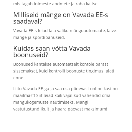
mis tagab inimeste andmete ja raha kaitse.
Milliseid mänge on Vavada EE-s
saadaval?
Vavada EE-s leiad laia valiku mänguautomaate, laive-
mänge ja spordipanuseid.
Kuidas saan võtta Vavada
boonuseid?
Boonused kantakse automaatselt kontole pärast
sissemakset, kuid kontrolli boonuste tingimusi alati
enne.
Liitu Vavada EE-ga ja saa osa põnevast online kasiino
maailmast! Siit leiad kõik vajalikud vahendid oma
mängukogemuste nautimiseks. Mängi
vastutustundlikult ja haara päevast maksimum!