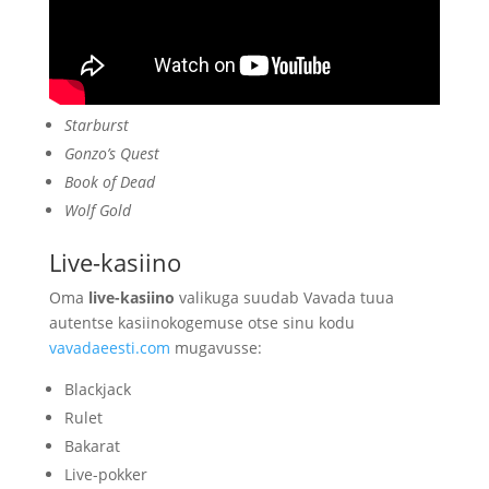
Starburst
Gonzo’s Quest
Book of Dead
Wolf Gold
Live-kasiino
Oma
live-kasiino
valikuga suudab Vavada tuua
autentse kasiinokogemuse otse sinu kodu
vavadaeesti.com
mugavusse:
Blackjack
Rulet
Bakarat
Live-pokker