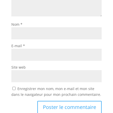
Nom
*
E-mail
*
Site web
Enregistrer mon nom, mon e-mail et mon site
dans le navigateur pour mon prochain commentaire.