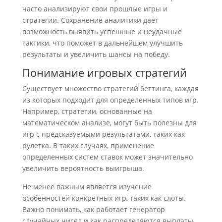
часто анализируют свои прошлые игры и
стратегии. Сохранение аналитики дает
возможность выявить успешные и неудачные
тактики, что поможет в дальнейшем улучшить
результаты и увеличить шансы на победу.
Понимание игровых стратегий
Существует множество стратегий беттинга, каждая
из которых подходит для определенных типов игр.
Например, стратегии, основанные на
математическом анализе, могут быть полезны для
игр с предсказуемыми результатами, таких как
рулетка. В таких случаях, применение
определенных систем ставок может значительно
увеличить вероятность выигрыша.
Не менее важным является изучение
особенностей конкретных игр, таких как слоты.
Важно понимать, как работает генератор
случайных чисел и как распределяются выплаты,