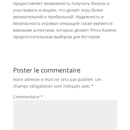
предоставляет возможность получать бонусы и
участвовать в акциях, что делает игру более
увлекательной и прибыльной. Надежность и
безопасность игровых операций также являются
важными аспектами, которые делают Pinco Казино
предпочтительным выбором для беттеров.
Poster le commentaire
Votre adresse e-mail ne sera pas publiée.
Les
champs obligatoires sont indiqués avec
*
Commentaire
*