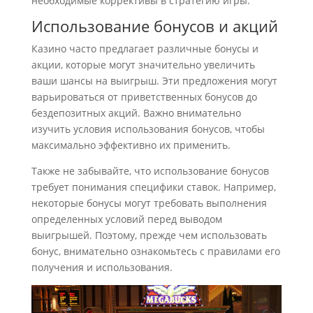
необходимые коррективы в стратегию игры.
Использование бонусов и акций
Казино часто предлагает различные бонусы и
акции, которые могут значительно увеличить
ваши шансы на выигрыш. Эти предложения могут
варьироваться от приветственных бонусов до
бездепозитных акций. Важно внимательно
изучить условия использования бонусов, чтобы
максимально эффективно их применить.
Также не забывайте, что использование бонусов
требует понимания специфики ставок. Например,
некоторые бонусы могут требовать выполнения
определенных условий перед выводом
выигрышей. Поэтому, прежде чем использовать
бонус, внимательно ознакомьтесь с правилами его
получения и использования.