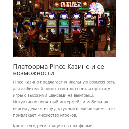
Платформа Pinco Казино и ее
возможности
Pinco Казино предлагает уникальную возможность
для любителей плинко слотов, сочетая простоту
игры с высокими шансами на выигрыш.
Интуитивно понятный интерфейс и мобильная
версия делают игру доступной в любое время, что
привлекает множество игроков.
Кроме того, регистрация на платформе