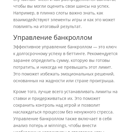
чтобы вы могли оценить свои шансы на успех.
Например, в плинко слоты важно знать, как
взаимодействуют элементы игры и как это может
повлиять на итоговый результат.
Управление банкроллом
Эффективное управление банкроллом — это ключ
к долгосрочному успеху в беттинге. Рекомендуется
заранее определить сумму, которую вы готовы
потратить, и никогда не превышать этот лимит.
Это поможет избежать эмоциональных решений,
основанных на жадности или страхе проигрыша.
Кроме того, лучше всего устанавливать лимиты на
ставки и придерживаться их. Это поможет
сохранить контроль над игрой и позволит
наслаждаться процессом без ненужного стресса.
Управление банкроллом также включает в себя
анализ потерь и winnings, чтобы внести