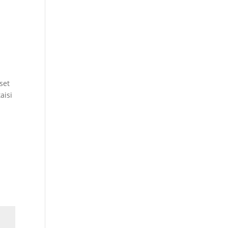
set
aisi