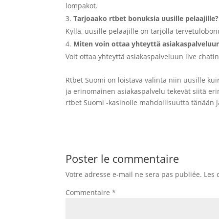
lompakot.
Tarjoaako rtbet bonuksia uusille pelaajille?
Kyllä, uusille pelaajille on tarjolla tervetulobo
Miten voin ottaa yhteyttä asiakaspalveluu
Voit ottaa yhteyttä asiakaspalveluun live chati
Rtbet Suomi on loistava valinta niin uusille kui
ja erinomainen asiakaspalvelu tekevät siitä er
rtbet Suomi -kasinolle mahdollisuutta tänään j
Poster le commentaire
Votre adresse e-mail ne sera pas publiée.
Les 
Commentaire
*