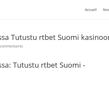
Accueil
Nos
ssa Tutustu rtbet Suomi kasinoo
 commentaires
sa: Tutustu rtbet Suomi -