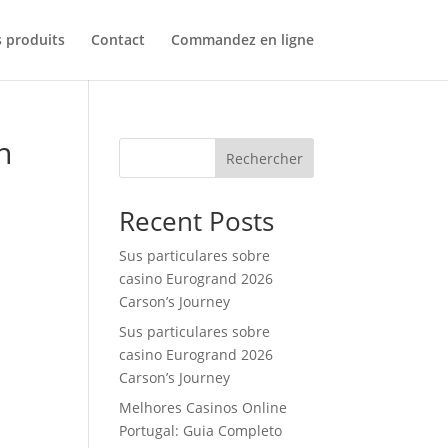
 produits
Contact
Commandez en ligne
n
Rechercher
Recent Posts
Sus particulares sobre
casino Eurogrand 2026
Carson’s Journey
Sus particulares sobre
casino Eurogrand 2026
Carson’s Journey
Melhores Casinos Online
Portugal: Guia Completo