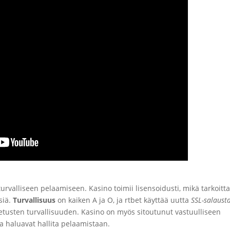
rvalliseen pelaamiseen. Kasino toimii lisensoidusti, mikä tarkoitta
siä.
Turvallisuus
on kaiken A ja O, ja rtbet käyttää uutta
SSL-salaust
lletusten turvallisuuden. Kasino on myös sitoutunut vastuulliseen
ka haluavat hallita pelaamistaan.