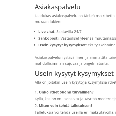
Asiakaspalvelu
Laadukas asiakaspalvelu on tärkeä osa rtbetin 
mukaan lukien:
Live chat:
Saatavilla 24/7.
Sähköposti:
Vastaukset yleensä muutamassa
Usein kysytyt kysymykset:
Yksityiskohtaine
Asiakaspalvelun ystävällinen ja ammattitaitoin
mahdollisimman sujuvaa ja ongelmatonta.
Usein kysytyt kysymykset
Alla on joitakin usein kysyttyjä kysymyksiä rtb
Onko rtbet Suomi turvallinen?
Kyllä, kasino on lisensoitu ja käyttää moderne
Miten voin tehdä talletuksen?
Talletuksia voi tehdä useilla eri maksutavoill