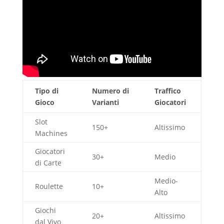
Tipo di
Numero di
Traffico
Gioco
Varianti
Giocatori
Slot
150+
Altissimo
Machines
Giocatori
30+
Medio
di Carte
Medio-
Roulette
10+
Alto
Giochi
20+
Altissimo
dal Vivo