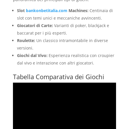
Slot
bankonbetitalia.com
Machines:
Centinaia di
slot con temi unici e meccaniche avvincenti.
Giocatori di Carte:
Varianti di poker, blackjack e
baccarat per i più esperti.
Roulette:
Un classico intramontabile in diverse
versioni.
Giochi dal Vivo:
Esperienza realistica con croupier
dal vivo e interazione con altri giocatori.
Tabella Comparativa dei Giochi