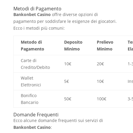
Metodi di Pagamento
Bankonbet Casino
offre diverse opzioni di
pagamento per soddisfare le esigenze dei giocatori.
Ecco i metodi più comuni:
Metodo di
Deposito
Prelievo
Te
Pagamento
Minimo
Minimo
El
Carte di
10€
20€
1-
Credito/Debito
Wallet
5€
10€
In
Elettronici
Bonifico
50€
100€
3-
Bancario
Domande Frequenti
Ecco alcune domande frequenti sui servizi di
Bankonbet Casino
: