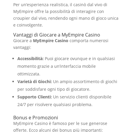
Per un’esperienza realistica, il casinò dal vivo di
MyEmpire offre la possibilità di interagire con
croupier dal vivo, rendendo ogni mano di gioco unica
e coinvolgente.
Vantaggi di Giocare a MyEmpire Casino
Giocare a
MyEmpire Casino
comporta numerosi
vantaggi:
Accessibilità:
Puoi giocare ovunque e in qualsiasi
momento grazie a un’interfaccia mobile
ottimizzata.
Varietà di Giochi:
Un ampio assortimento di giochi
per soddisfare ogni tipo di giocatore.
Supporto Clienti:
Un servizio clienti disponibile
24/7 per risolvere qualsiasi problema.
Bonus e Promozioni
MyEmpire Casino è famoso per le sue generose
offerte. Ecco alcuni dei bonus più importanti: