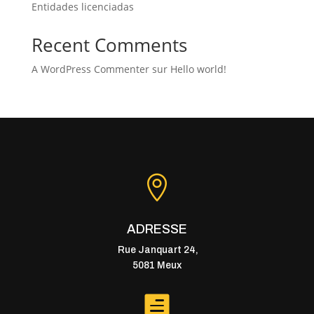
Entidades licenciadas
Recent Comments
A WordPress Commenter
sur
Hello world!

ADRESSE
Rue Janquart 24,
5081 Meux
