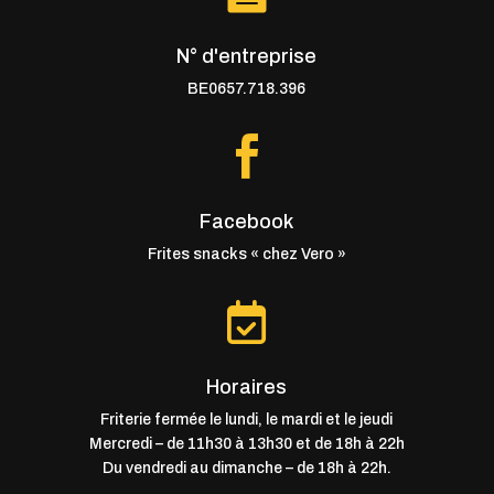
N° d'entreprise
BE0657.718.396

Facebook
Frites snacks « chez Vero »

Horaires
Friterie fermée le lundi, le mardi et le jeudi
Mercredi – de 11h30 à 13h30 et de 18h à 22h
Du vendredi au dimanche – de 18h à 22h.