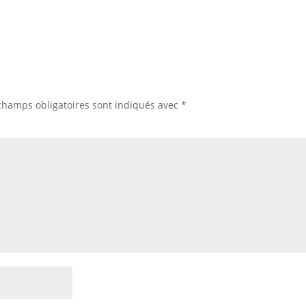
champs obligatoires sont indiqués avec
*