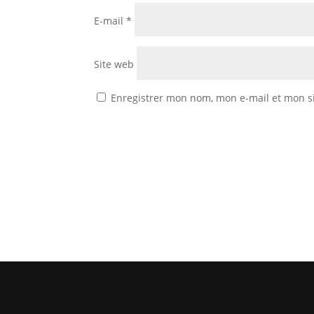
E-mail
*
Site web
Enregistrer mon nom, mon e-mail et mon s