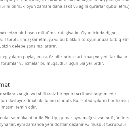
rini bilmək, oyun zamanı daha sakit və ağıllı qərarlar qəbul etmə
ömək edən bir başqa mühüm strategiyadır. Oyun içində digər
 zəif tərəflərini aşkar etməyə və bu bilikləri öz oyununuza tətbiq e
sizin qələbə şansınızı artırır.
giyaların paylaşılması, öz biliklərinizi artırmaq və yeni taktikalar
 forumlar və icmalar bu məqsədlər üçün əla yerlərdir.
mat
fadəçilərə zəngin və təhlükəsiz bir oyun təcrübəsi təqdim edir.
əri dəstəyi xidməti ilə təmin olunub. Bu, istifadəçilərin hər hansı 
lmasını təmin edir.
yonlar və mükafatlar ilə Pin Up, qumar oynamağı sevənlər üçün ide
n oynamır, eyni zamanda yeni dostlar qazanır və müsbət təcrübələr