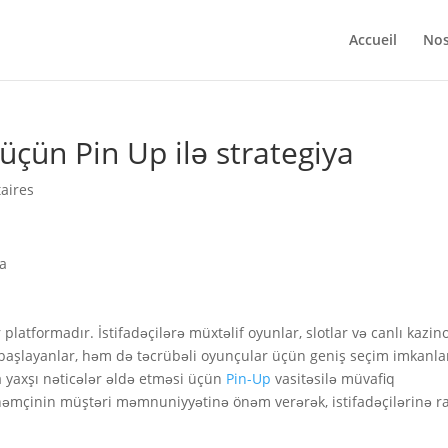
Accueil
Nos
üçün Pin Up ilə strategiya
aires
ya
atformadır. İstifadəçilərə müxtəlif oyunlar, slotlar və canlı kazin
i başlayanlar, həm də təcrübəli oyunçular üçün geniş seçim imkanla
 yaxşı nəticələr əldə etməsi üçün
Pin-Up
vasitəsilə müvafiq
 həmçinin müştəri məmnuniyyətinə önəm verərək, istifadəçilərinə r