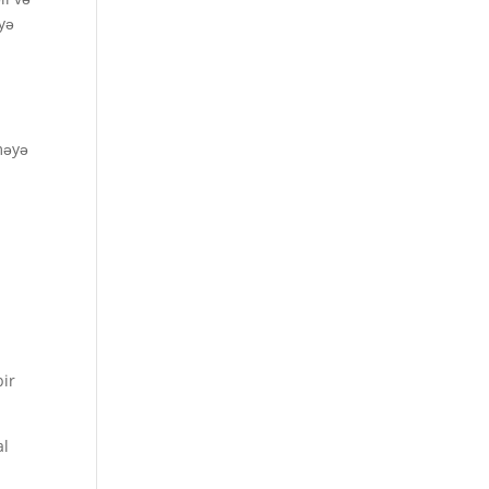
yə
tməyə
bir
al