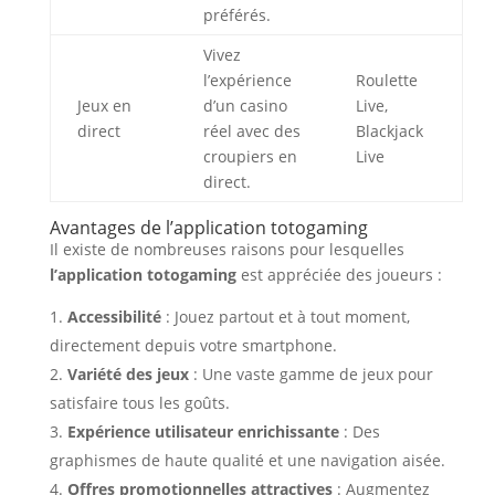
préférés.
Vivez
l’expérience
Roulette
Jeux en
d’un casino
Live,
direct
réel avec des
Blackjack
croupiers en
Live
direct.
Avantages de l’application totogaming
Il existe de nombreuses raisons pour lesquelles
l’application totogaming
est appréciée des joueurs :
Accessibilité
: Jouez partout et à tout moment,
directement depuis votre smartphone.
Variété des jeux
: Une vaste gamme de jeux pour
satisfaire tous les goûts.
Expérience utilisateur enrichissante
: Des
graphismes de haute qualité et une navigation aisée.
Offres promotionnelles attractives
: Augmentez