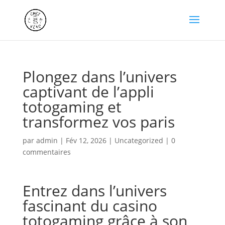
Plongez dans l’univers
captivant de l’appli
totogaming et
transformez vos paris
par
admin
|
Fév 12, 2026
|
Uncategorized
|
0
commentaires
Entrez dans l’univers
fascinant du casino
totogaming grâce à son