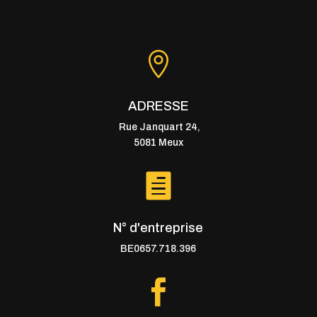

ADRESSE
Rue Janquart 24,
5081 Meux

N° d'entreprise
BE0657.718.396
