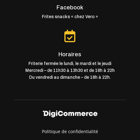
Facebook
Frites snacks « chez Vero »

Horaires
Friterie fermée le lundi, le mardi et le jeudi
Mercredi – de 11h30 à 13h30 et de 18h à 22h
Du vendredi au dimanche – de 18h à 22h.
Politique de confidentialité