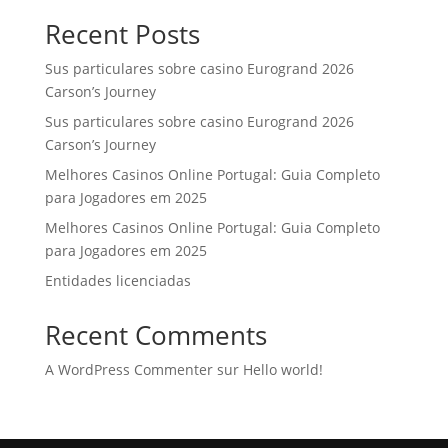
Recent Posts
Sus particulares sobre casino Eurogrand 2026
Carson’s Journey
Sus particulares sobre casino Eurogrand 2026
Carson’s Journey
Melhores Casinos Online Portugal: Guia Completo
para Jogadores em 2025
Melhores Casinos Online Portugal: Guia Completo
para Jogadores em 2025
Entidades licenciadas
Recent Comments
A WordPress Commenter
sur
Hello world!