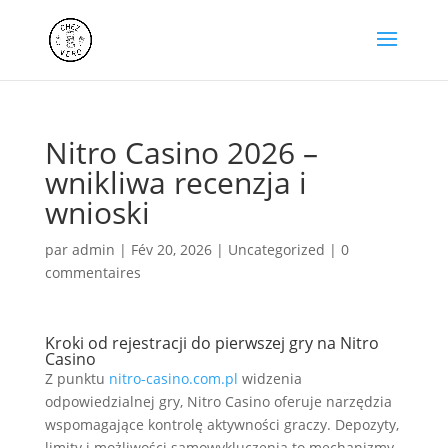
Nitro Casino 2026 –
wnikliwa recenzja i
wnioski
par
admin
|
Fév 20, 2026
|
Uncategorized
|
0
commentaires
Kroki od rejestracji do pierwszej gry na Nitro
Casino
Z punktu
nitro-casino.com.pl
widzenia
odpowiedzialnej gry, Nitro Casino oferuje narzędzia
wspomagające kontrolę aktywności graczy. Depozyty,
limity i możliwości samowykluczenia to mechanizmy,