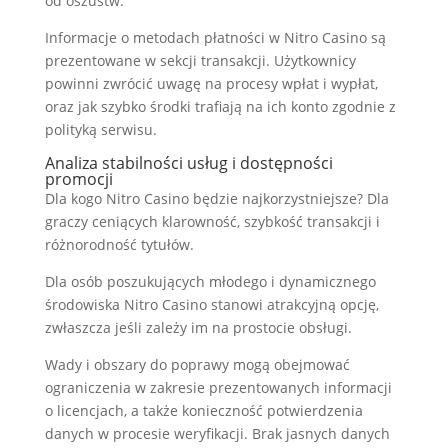
od oszustw.
Informacje o metodach płatności w Nitro Casino są
prezentowane w sekcji transakcji. Użytkownicy
powinni zwrócić uwagę na procesy wpłat i wypłat,
oraz jak szybko środki trafiają na ich konto zgodnie z
polityką serwisu.
Analiza stabilności usług i dostępności
promocji
Dla kogo Nitro Casino będzie najkorzystniejsze? Dla
graczy ceniących klarowność, szybkość transakcji i
różnorodność tytułów.
Dla osób poszukujących młodego i dynamicznego
środowiska Nitro Casino stanowi atrakcyjną opcję,
zwłaszcza jeśli zależy im na prostocie obsługi.
Wady i obszary do poprawy mogą obejmować
ograniczenia w zakresie prezentowanych informacji
o licencjach, a także konieczność potwierdzenia
danych w procesie weryfikacji. Brak jasnych danych