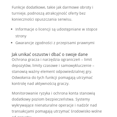
Funkcje dodatkowe, takie jak darmowe obroty i
turnieje, podnoszą atrakcyjność oferty bez
konieczności opuszczania serwisu.
Informacje o licencji są udostępniane w stopce
strony
Gwarancje zgodności z przepisami prawnymi
Jak unikać oszustw i dbać o swoje dane
Ochrona gracza i narzędzia ograniczeń – limit
depozytów, limity czasowe i samowykluczenie –
stanowią ważny element odpowiedzialnej gry.
Odwołania do tych funkcji pomagają utrzymać
kontrolę nad aktywnością graczy.
Monitorowanie ryzyka i ochrona konta stanowią
dodatkowy poziom bezpieczeństwa. Systemy
wykrywające nienaturalne operacje i nadzór nad
transakcjami pomagają utrzymać środowisko wolne