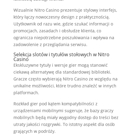
Wizualnie Nitro Casino prezentuje stylowy interfejs,
który łączy nowoczesny design z praktycznością.
Użytkownik od razu wie, gdzie szukać informacji o
promocjach, zasadach i obsłudze klienta, co
ogranicza niepotrzebne poszukiwania i wpływa na
zadowolenie z przeglądania serwisu.
Selekcja slotów i tytułów stołowych w Nitro
Casino
Ekskluzywne tytuły i wersje gier mogą stanowić
ciekawą alternatywę dla standardowej biblioteki.
Gracze często wybierają Nitro Casino ze względu na
unikalne możliwości, które trudno znaleźć w innych
platformach.
Rozkład gier pod kątem kompatybilności z
urządzeniami mobilnymi sugeruje, że bazy graczy
mobilnych będą miały wygodny dostęp do treści bez
utraty jakości rozgrywki. To istotny aspekt dla osób
grających w podróży.