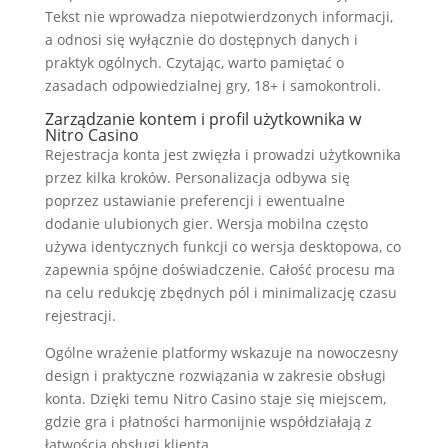
Tekst nie wprowadza niepotwierdzonych informacji,
a odnosi się wyłącznie do dostępnych danych i
praktyk ogólnych. Czytając, warto pamiętać o
zasadach odpowiedzialnej gry, 18+ i samokontroli.
Zarządzanie kontem i profil użytkownika w
Nitro Casino
Rejestracja konta jest zwięzła i prowadzi użytkownika
przez kilka kroków. Personalizacja odbywa się
poprzez ustawianie preferencji i ewentualne
dodanie ulubionych gier. Wersja mobilna często
używa identycznych funkcji co wersja desktopowa, co
zapewnia spójne doświadczenie. Całość procesu ma
na celu redukcję zbędnych pól i minimalizację czasu
rejestracji.
Ogólne wrażenie platformy wskazuje na nowoczesny
design i praktyczne rozwiązania w zakresie obsługi
konta. Dzięki temu Nitro Casino staje się miejscem,
gdzie gra i płatności harmonijnie współdziałają z
łatwością obsługi klienta.