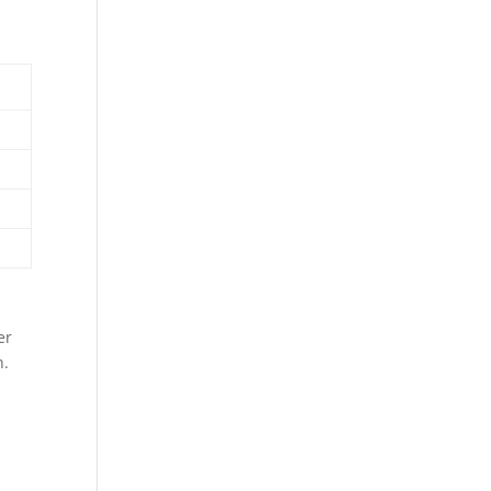
er
n.