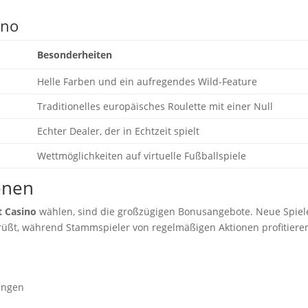
ino
Besonderheiten
Helle Farben und ein aufregendes Wild-Feature
Traditionelles europäisches Roulette mit einer Null
Echter Dealer, der in Echtzeit spielt
Wettmöglichkeiten auf virtuelle Fußballspiele
onen
 Casino
wählen, sind die großzügigen Bonusangebote. Neue Spiel
ßt, während Stammspieler von regelmäßigen Aktionen profitiere
lungen