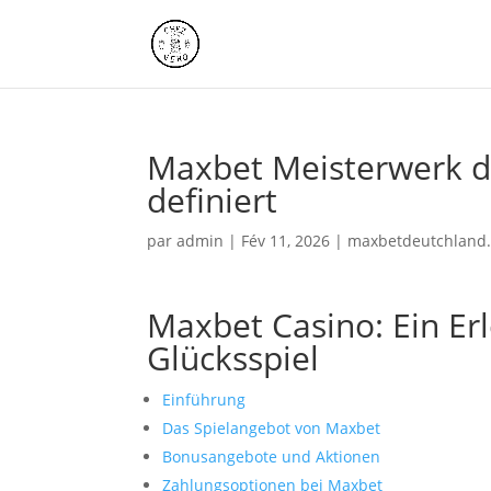
Maxbet Meisterwerk d
definiert
par
admin
|
Fév 11, 2026
|
maxbetdeutchland
Maxbet Casino: Ein Erl
Glücksspiel
Einführung
Das Spielangebot von Maxbet
Bonusangebote und Aktionen
Zahlungsoptionen bei Maxbet