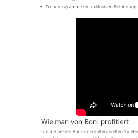
Treueprogramme mit exklusiven Belohnung
Wie man von Boni profitiert
Um die besten Boni zu erhalten, sollten Spiel