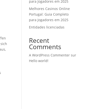
para Jogadores em 2025
Melhores Casinos Online
Portugal: Guia Completo
para Jogadores em 2025
Entidades licenciadas
ffen
Recent
 sich
Comments
aus,
A WordPress Commenter
sur
Hello world!
s