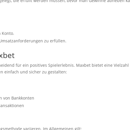
elegt, die erfüllt werden müssen, bevor man Gewinne abheben k
 Konto.
 Umsatzanforderungen zu erfüllen.
xbet
heidend für ein positives Spielerlebnis. Maxbet bietet eine Vielzahl
einfach und sicher zu gestalten:
n von Bankkonten
ransaktionen
gsmethode variieren. Im Allgemeinen gilt: