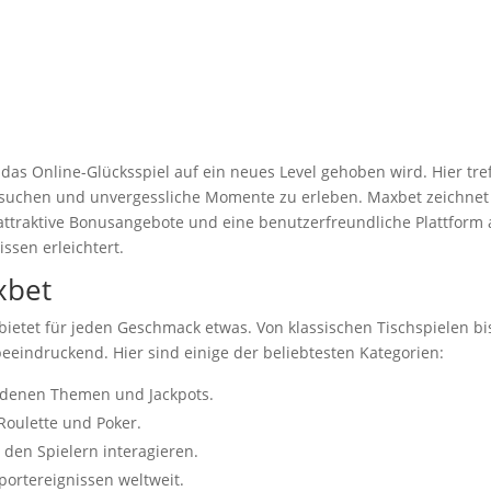
 das Online-Glücksspiel auf ein neues Level gehoben wird. Hier tre
versuchen und unvergessliche Momente zu erleben. Maxbet zeichnet
ttraktive Bonusangebote und eine benutzerfreundliche Plattform 
ssen erleichtert.
xbet
 bietet für jeden Geschmack etwas. Von klassischen Tischspielen bi
beeindruckend. Hier sind einige der beliebtesten Kategorien:
edenen Themen und Jackpots.
 Roulette und Poker.
t den Spielern interagieren.
portereignissen weltweit.