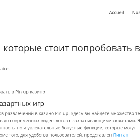
Accueil
Nos
 которые стоит попробовать 
aires
вать в Pin up казино
азартных игр
в развлечений в казино Pin up. Здесь вы найдете множество т
тов до современных видеослотов с захватывающими сюжетами. 
упность, но и увлекательные бонусные функции, которые могут
ме того, для удобства пользователей, представлен
Пин ап