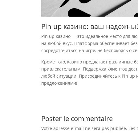
Pin up казино: ваш надежны
Pin up казино — это идеальное место для 
на любой вкус. Платформа обеспечивает без
сосредоточиться на игре, не беспокоясь о с
Кроме того, казино предлагает различные б
привлекательным. Поддержка клиентов досту
любой ситуации. Присоединяйтесь к Pin up 
предложениями!
Poster le commentaire
Votre adresse e-mail ne sera pas publiée.
Les 