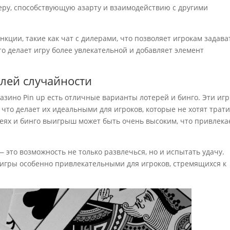
ру, способствующую азарту и взаимодействию с другими
кции, такие как чат с дилерами, что позволяет игрокам задава
о делает игру более увлекательной и добавляет элемент
елей случайности
казино Pin up есть отличные варианты лотерей и бинго. Эти иг
 что делает их идеальными для игроков, которые не хотят трат
реях и бинго выигрыш может быть очень высоким, что привлека
— это возможность не только развлечься, но и испытать удачу.
игры особенно привлекательными для игроков, стремящихся к