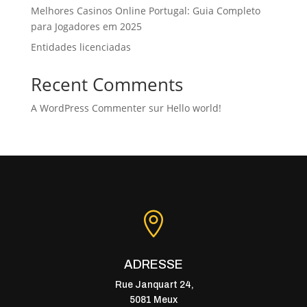
Melhores Casinos Online Portugal: Guia Completo
para Jogadores em 2025
Entidades licenciadas
Recent Comments
A WordPress Commenter
sur
Hello world!

ADRESSE
Rue Janquart 24,
5081 Meux