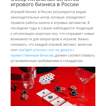
игрового бизнеса в России
Игровой бизнес в России регулируется рядом
законодательных актов, которые определяют
правила работы казино и игровых автоматов. В
последние годы в стране наблюдается тенденция
к легализации азартных игр, что открывает новые
возможности для операторов и игроков. Важно
понимать, что каждый игровой автомат, включая
слот
starlight princess слот на деньги с
приветственным бонусом
, должен соответствовать
установленным требованиям и стандартам.