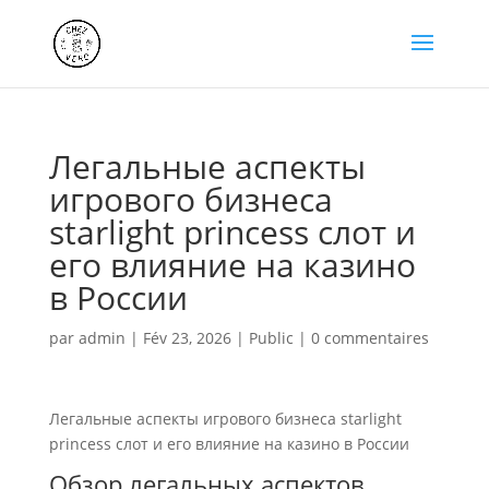
Легальные аспекты
игрового бизнеса
starlight princess слот и
его влияние на казино
в России
par
admin
|
Fév 23, 2026
|
Public
|
0 commentaires
Легальные аспекты игрового бизнеса starlight
princess слот и его влияние на казино в России
Обзор легальных аспектов