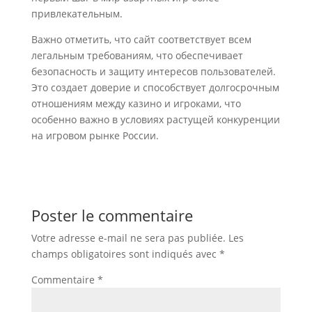
привлекательным.
Важно отметить, что сайт соответствует всем
легальным требованиям, что обеспечивает
безопасность и защиту интересов пользователей.
Это создает доверие и способствует долгосрочным
отношениям между казино и игроками, что
особенно важно в условиях растущей конкуренции
на игровом рынке России.
Poster le commentaire
Votre adresse e-mail ne sera pas publiée.
Les
champs obligatoires sont indiqués avec
*
Commentaire
*