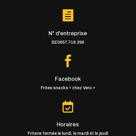

N° d'entreprise
BE0657.718.396

Facebook
Frites snacks « chez Vero »

Horaires
Friterie fermée le lundi, le mardi et le jeudi