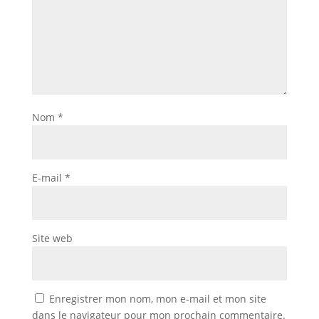
Nom
*
E-mail
*
Site web
Enregistrer mon nom, mon e-mail et mon site
dans le navigateur pour mon prochain commentaire.