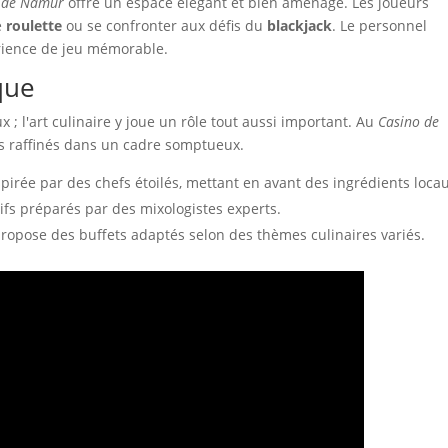
 de Namur
offre un espace élégant et bien aménagé. Les joueurs
e
roulette
ou se confronter aux défis du
blackjack
. Le personnel
érience de jeu mémorable.
que
; l'art culinaire y joue un rôle tout aussi important. Au
Casino de
ts raffinés dans un cadre somptueux.
spirée par des chefs étoilés, mettant en avant des ingrédients loca
tifs préparés par des mixologistes experts.
propose des buffets adaptés selon des thèmes culinaires variés.