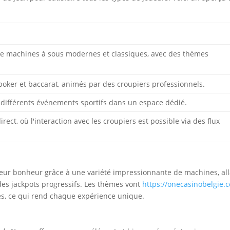
de machines à sous modernes et classiques, avec des thèmes
 poker et baccarat, animés par des croupiers professionnels.
r différents événements sportifs dans un espace dédié.
irect, où l'interaction avec les croupiers est possible via des flux
eur bonheur grâce à une variété impressionnante de machines, al
des jackpots progressifs. Les thèmes vont
https://onecasinobelgie.
es, ce qui rend chaque expérience unique.