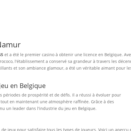
 Namur
65
et a été le premier casino à obtenir une licence en Belgique. Av
 rococo, l'établissement a conservé sa grandeur à travers les décen
intillants et son ambiance glamour, a été un véritable aimant pour le
jeu en Belgique
s périodes de prospérité et de défis. Il a réussi à évoluer pour
, tout en maintenant une atmosphère raffinée. Grâce à des
nu un leader dans l'industrie du jeu en Belgique.
e jeux pour satisfaire tous les types de joueurs. Voici un aperçu