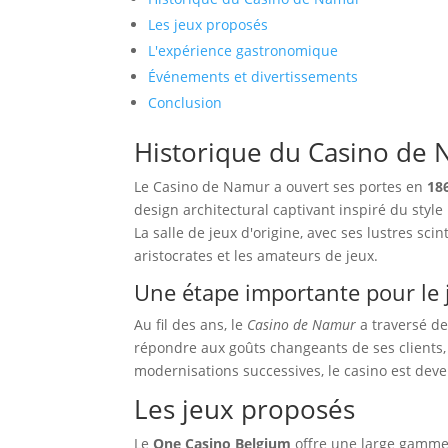
Les jeux proposés
L'expérience gastronomique
Événements et divertissements
Conclusion
Historique du Casino de
Le Casino de Namur a ouvert ses portes en
18
design architectural captivant inspiré du style
La salle de jeux d'origine, avec ses lustres sc
aristocrates et les amateurs de jeux.
Une étape importante pour le 
Au fil des ans, le
Casino de Namur
a traversé de
répondre aux goûts changeants de ses clients
modernisations successives, le casino est deve
Les jeux proposés
Le
One Casino Belgium
offre une large gamme d