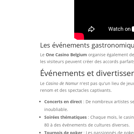
Les événements gastronomiq
Le
One Casino Belgium
organise également des
les visiteurs peuvent créer des accords parfait
Événements et divertiss
Le
Casino de Namur
n'est pas qu'un lieu de jeux
renom et des spectacles captivants.
Concerts en direct
: De nombreux artistes s
inoubliable.
Soirées thématiques
: Chaque mois, le casi
80 à des événements de cultures diverses.
Tournois de poker
: Les passionnés de poker