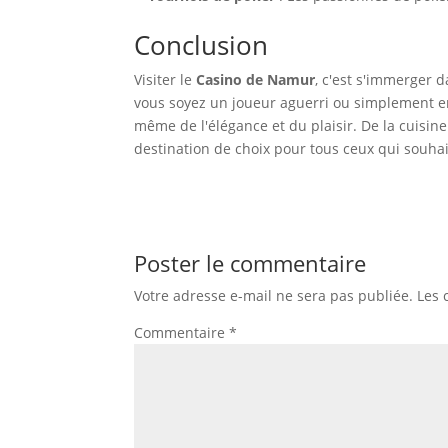
Conclusion
Visiter le
Casino de Namur
, c'est s'immerger 
vous soyez un joueur aguerri ou simplement en 
même de l'élégance et du plaisir. De la cuisine
destination de choix pour tous ceux qui souha
Poster le commentaire
Votre adresse e-mail ne sera pas publiée.
Les 
Commentaire
*