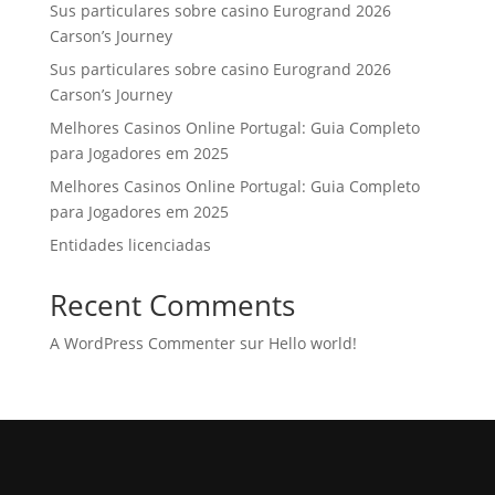
Sus particulares sobre casino Eurogrand 2026
Carson’s Journey
Sus particulares sobre casino Eurogrand 2026
Carson’s Journey
Melhores Casinos Online Portugal: Guia Completo
para Jogadores em 2025
Melhores Casinos Online Portugal: Guia Completo
para Jogadores em 2025
Entidades licenciadas
Recent Comments
A WordPress Commenter
sur
Hello world!