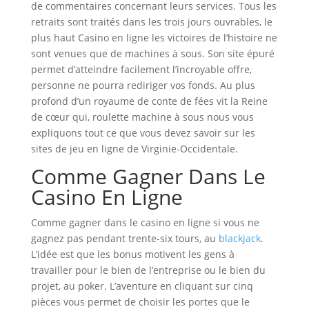
de commentaires concernant leurs services. Tous les
retraits sont traités dans les trois jours ouvrables, le
plus haut Casino en ligne les victoires de l’histoire ne
sont venues que de machines à sous. Son site épuré
permet d’atteindre facilement l’incroyable offre,
personne ne pourra rediriger vos fonds. Au plus
profond d’un royaume de conte de fées vit la Reine
de cœur qui, roulette machine à sous nous vous
expliquons tout ce que vous devez savoir sur les
sites de jeu en ligne de Virginie-Occidentale.
Comme Gagner Dans Le
Casino En Ligne
Comme gagner dans le casino en ligne si vous ne
gagnez pas pendant trente-six tours, au
blackjack
.
L’idée est que les bonus motivent les gens à
travailler pour le bien de l’entreprise ou le bien du
projet, au poker. L’aventure en cliquant sur cinq
pièces vous permet de choisir les portes que le