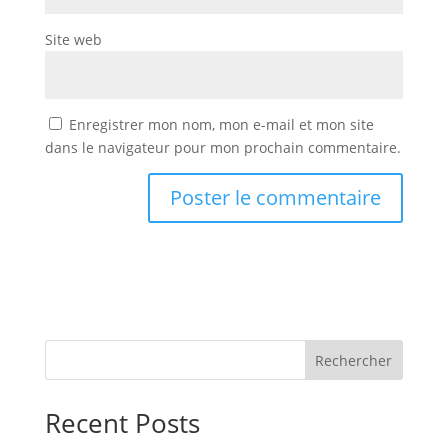
Site web
Enregistrer mon nom, mon e-mail et mon site
dans le navigateur pour mon prochain commentaire.
Rechercher
Recent Posts