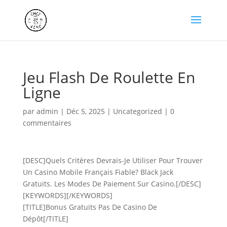
Jeu Flash De Roulette En
Ligne
par
admin
|
Déc 5, 2025
|
Uncategorized
|
0
commentaires
[DESC]Quels Critères Devrais-Je Utiliser Pour Trouver
Un Casino Mobile Français Fiable? Black Jack
Gratuits. Les Modes De Paiement Sur Casino.[/DESC]
[KEYWORDS][/KEYWORDS]
[TITLE]Bonus Gratuits Pas De Casino De
Dépôt[/TITLE]