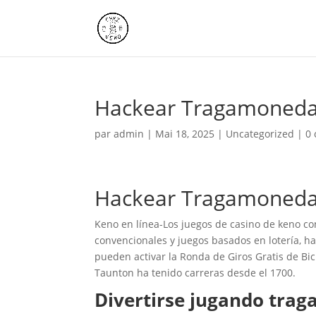
Hackear Tragamoneda
par
admin
|
Mai 18, 2025
|
Uncategorized
|
0
Hackear Tragamoneda
Keno en línea-Los juegos de casino de keno co
convencionales y juegos basados en lotería, h
pueden activar la Ronda de Giros Gratis de Bic
Taunton ha tenido carreras desde el 1700.
Divertirse jugando trag