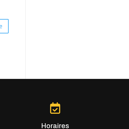

Horaires