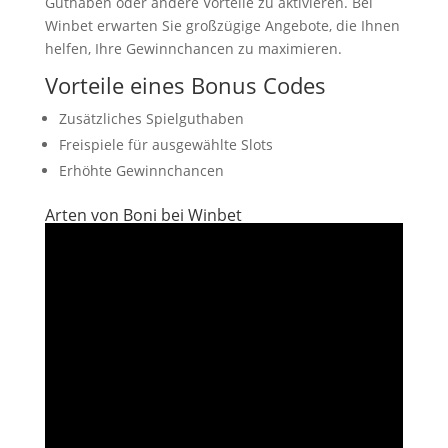
Guthaben oder andere Vorteile zu aktivieren. Bei
Winbet erwarten Sie großzügige Angebote, die Ihnen
helfen, Ihre Gewinnchancen zu maximieren.
Vorteile eines Bonus Codes
Zusätzliches Spielguthaben
Freispiele für ausgewählte Slots
Erhöhte Gewinnchancen
Arten von Boni bei Winbet