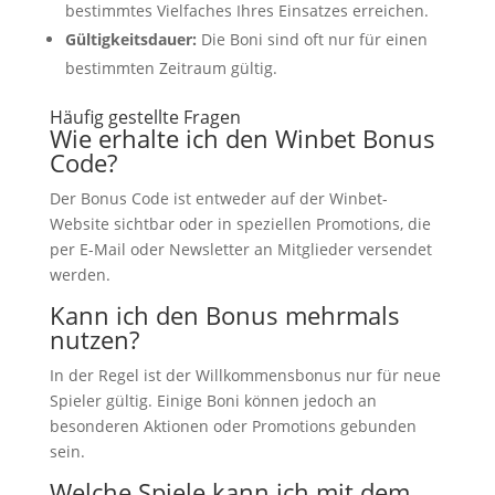
bestimmtes Vielfaches Ihres Einsatzes erreichen.
Gültigkeitsdauer:
Die Boni sind oft nur für einen
bestimmten Zeitraum gültig.
Häufig gestellte Fragen
Wie erhalte ich den Winbet Bonus
Code?
Der Bonus Code ist entweder auf der Winbet-
Website sichtbar oder in speziellen Promotions, die
per E-Mail oder Newsletter an Mitglieder versendet
werden.
Kann ich den Bonus mehrmals
nutzen?
In der Regel ist der Willkommensbonus nur für neue
Spieler gültig. Einige Boni können jedoch an
besonderen Aktionen oder Promotions gebunden
sein.
Welche Spiele kann ich mit dem