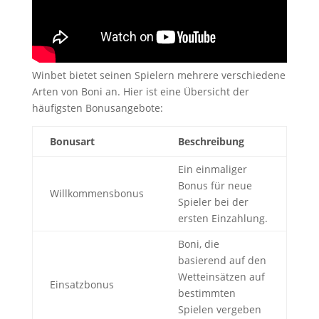
Winbet bietet seinen Spielern mehrere verschiedene
Arten von Boni an. Hier ist eine Übersicht der
häufigsten Bonusangebote:
Bonusart
Beschreibung
Ein einmaliger
Bonus für neue
Willkommensbonus
Spieler bei der
ersten Einzahlung.
Boni, die
basierend auf den
Wetteinsätzen auf
Einsatzbonus
bestimmten
Spielen vergeben