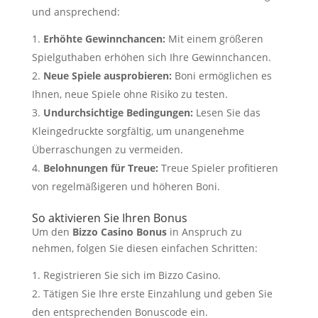
und ansprechend:
Erhöhte Gewinnchancen:
Mit einem größeren
Spielguthaben erhöhen sich Ihre Gewinnchancen.
Neue Spiele ausprobieren:
Boni ermöglichen es
Ihnen, neue Spiele ohne Risiko zu testen.
Undurchsichtige Bedingungen:
Lesen Sie das
Kleingedruckte sorgfältig, um unangenehme
Überraschungen zu vermeiden.
Belohnungen für Treue:
Treue Spieler profitieren
von regelmäßigeren und höheren Boni.
So aktivieren Sie Ihren Bonus
Um den
Bizzo Casino Bonus
in Anspruch zu
nehmen, folgen Sie diesen einfachen Schritten:
Registrieren Sie sich im Bizzo Casino.
Tätigen Sie Ihre erste Einzahlung und geben Sie
den entsprechenden Bonuscode ein.