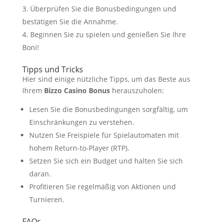
Überprüfen Sie die Bonusbedingungen und
bestätigen Sie die Annahme.
Beginnen Sie zu spielen und genießen Sie Ihre
Boni!
Tipps und Tricks
Hier sind einige nützliche Tipps, um das Beste aus
Ihrem
Bizzo Casino Bonus
herauszuholen:
Lesen Sie die Bonusbedingungen sorgfältig, um
Einschränkungen zu verstehen.
Nutzen Sie Freispiele für Spielautomaten mit
hohem Return-to-Player (RTP).
Setzen Sie sich ein Budget und halten Sie sich
daran.
Profitieren Sie regelmäßig von Aktionen und
Turnieren.
FAQs