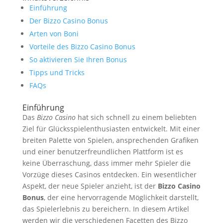
Einführung
Der Bizzo Casino Bonus
Arten von Boni
Vorteile des Bizzo Casino Bonus
So aktivieren Sie Ihren Bonus
Tipps und Tricks
FAQs
Einführung
Das
Bizzo Casino
hat sich schnell zu einem beliebten
Ziel für Glücksspielenthusiasten entwickelt. Mit einer
breiten Palette von Spielen, ansprechenden Grafiken
und einer benutzerfreundlichen Plattform ist es
keine Überraschung, dass immer mehr Spieler die
Vorzüge dieses Casinos entdecken. Ein wesentlicher
Aspekt, der neue Spieler anzieht, ist der
Bizzo Casino
Bonus
, der eine hervorragende Möglichkeit darstellt,
das Spielerlebnis zu bereichern. In diesem Artikel
werden wir die verschiedenen Facetten des Bizzo