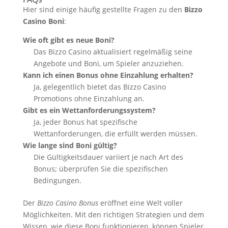
Hier sind einige häufig gestellte Fragen zu den
Bizzo
Casino Boni
:
Wie oft gibt es neue Boni?
Das Bizzo Casino aktualisiert regelmäßig seine
Angebote und Boni, um Spieler anzuziehen.
Kann ich einen Bonus ohne Einzahlung erhalten?
Ja, gelegentlich bietet das Bizzo Casino
Promotions ohne Einzahlung an.
Gibt es ein Wettanforderungssystem?
Ja, jeder Bonus hat spezifische
Wettanforderungen, die erfüllt werden müssen.
Wie lange sind Boni gültig?
Die Gültigkeitsdauer variiert je nach Art des
Bonus; überprüfen Sie die spezifischen
Bedingungen.
Der
Bizzo Casino Bonus
eröffnet eine Welt voller
Möglichkeiten. Mit den richtigen Strategien und dem
Wissen, wie diese Boni funktionieren, können Spieler