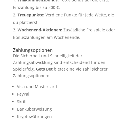
Einzahlung bis zu 200 €.
Treuepunkte:
Verdiene Punkte für jede Wette, die
du platzierst.
Wochenend-Aktionen:
Zusätzliche Freispiele oder
Bonuszahlungen am Wochenende.
Zahlungsoptionen
Die Sicherheit und Schnelligkeit der
Zahlungsabwicklung sind entscheidend für den
Spielerfolg.
Gets Bet
bietet eine Vielzahl sicherer
Zahlungsoptionen:
Visa und Mastercard
PayPal
Skrill
Banküberweisung
Kryptowährungen