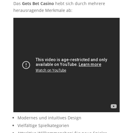
Das
Gets Bet Casino
hebt sich durch mehrere
herausragende Merkmale ab:
Modernes und intuitives Design
Vielfältige Spielkategorien