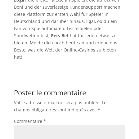
Boni und der zuverlässige Kundensupport machen
diese Plattform zur ersten Wahl für Spieler in
Deutschland und darüber hinaus. Egal, ob du ein
Fan von Spielautomaten, Tischspielen oder
Sportwetten bist,
Gets Bet
hat für jeden etwas zu
bieten. Melde dich noch heute an und erlebe das
Beste, was die Welt der Online-Casinos zu bieten
hat!
Poster le commentaire
Votre adresse e-mail ne sera pas publiée.
Les
champs obligatoires sont indiqués avec
*
Commentaire
*