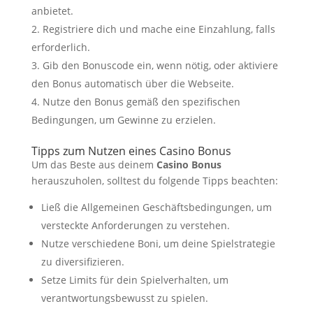
anbietet.
Registriere dich und mache eine Einzahlung, falls
erforderlich.
Gib den Bonuscode ein, wenn nötig, oder aktiviere
den Bonus automatisch über die Webseite.
Nutze den Bonus gemäß den spezifischen
Bedingungen, um Gewinne zu erzielen.
Tipps zum Nutzen eines Casino Bonus
Um das Beste aus deinem
Casino Bonus
herauszuholen, solltest du folgende Tipps beachten:
Ließ die Allgemeinen Geschäftsbedingungen, um
versteckte Anforderungen zu verstehen.
Nutze verschiedene Boni, um deine Spielstrategie
zu diversifizieren.
Setze Limits für dein Spielverhalten, um
verantwortungsbewusst zu spielen.