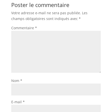
Poster le commentaire
Votre adresse e-mail ne sera pas publiée.
Les
champs obligatoires sont indiqués avec
*
Commentaire
*
Nom
*
E-mail
*