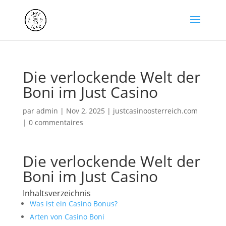
Die verlockende Welt der
Boni im Just Casino
par
admin
|
Nov 2, 2025
|
justcasinoosterreich.com
|
0 commentaires
Die verlockende Welt der
Boni im Just Casino
Inhaltsverzeichnis
Was ist ein Casino Bonus?
Arten von Casino Boni