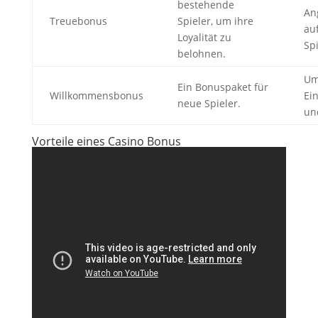
bestehende
An
Treuebonus
Spieler, um ihre
au
Loyalität zu
Spi
belohnen.
Um
Ein Bonuspaket für
Willkommensbonus
Ei
neue Spieler.
und
Vorteile eines Casino Bonus