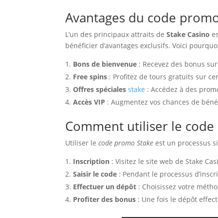
Avantages du code promo
L’un des principaux attraits de
Stake Casino
es
bénéficier d’avantages exclusifs. Voici pourquoi 
Bons de bienvenue
: Recevez des bonus sur
Free spins
: Profitez de tours gratuits sur c
Offres spéciales
stake
: Accédez à des promo
Accès VIP
: Augmentez vos chances de bénéfi
Comment utiliser le code
Utiliser le
code promo Stake
est un processus si
Inscription
: Visitez le site web de Stake Ca
Saisir le code
: Pendant le processus d’inscri
Effectuer un dépôt
: Choisissez votre métho
Profiter des bonus
: Une fois le dépôt effe