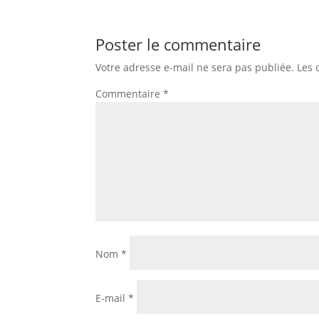
Poster le commentaire
Votre adresse e-mail ne sera pas publiée.
Les 
Commentaire
*
Nom
*
E-mail
*