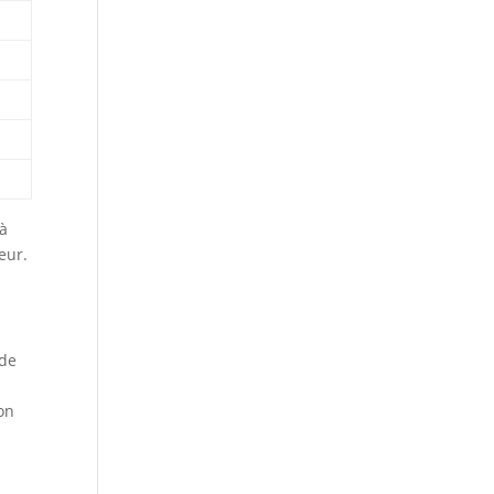
 à
eur.
nde
e
ion