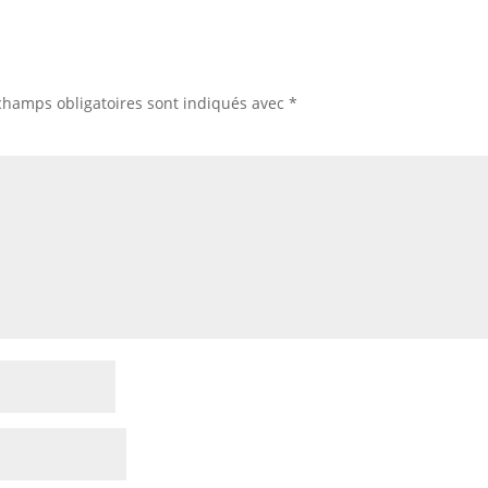
champs obligatoires sont indiqués avec
*