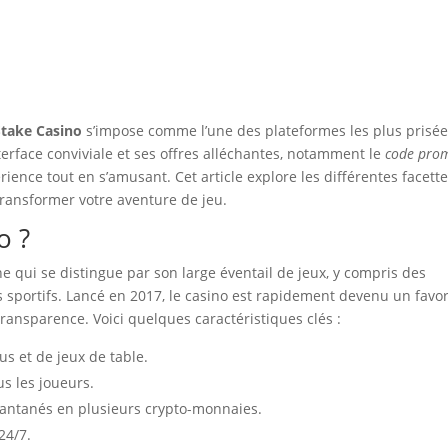
Stake Casino
s’impose comme l’une des plateformes les plus prisé
terface conviviale et ses offres alléchantes, notamment le
code pro
ience tout en s’amusant. Cet article explore les différentes facett
ransformer votre aventure de jeu.
o ?
e qui se distingue par son large éventail de jeux, y compris des
s sportifs. Lancé en 2017, le casino est rapidement devenu un favor
transparence. Voici quelques caractéristiques clés :
us et de jeux de table.
us les joueurs.
stantanés en plusieurs crypto-monnaies.
24/7.