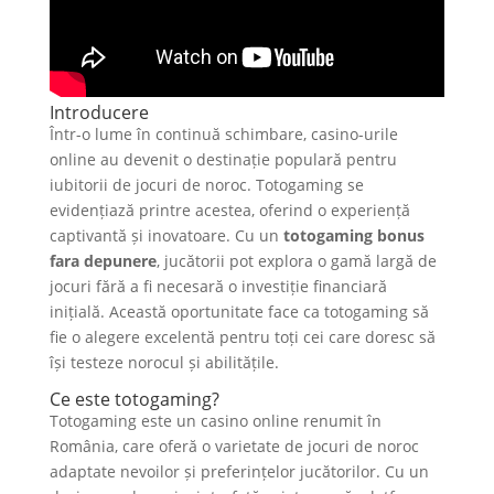
Introducere
Într-o lume în continuă schimbare, casino-urile
online au devenit o destinație populară pentru
iubitorii de jocuri de noroc. Totogaming se
evidențiază printre acestea, oferind o experiență
captivantă și inovatoare. Cu un
totogaming bonus
fara depunere
, jucătorii pot explora o gamă largă de
jocuri fără a fi necesară o investiție financiară
inițială. Această oportunitate face ca totogaming să
fie o alegere excelentă pentru toți cei care doresc să
își testeze norocul și abilitățile.
Ce este totogaming?
Totogaming este un casino online renumit în
România, care oferă o varietate de jocuri de noroc
adaptate nevoilor și preferințelor jucătorilor. Cu un