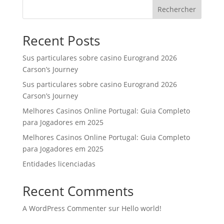
Rechercher
Recent Posts
Sus particulares sobre casino Eurogrand 2026
Carson’s Journey
Sus particulares sobre casino Eurogrand 2026
Carson’s Journey
Melhores Casinos Online Portugal: Guia Completo
para Jogadores em 2025
Melhores Casinos Online Portugal: Guia Completo
para Jogadores em 2025
Entidades licenciadas
Recent Comments
A WordPress Commenter
sur
Hello world!