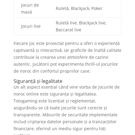
Jocuri de
Ruletă, Blackjack, Poker
masă
Ruletă live, Blackjack live,
Jocuri live
Baccarat live
Fiecare joc este proiectat pentru a oferi o experiență
captivantă și interactivă, iar graficile de înaltă calitate
contribuie la crearea unei atmosfere de cazino
autentic. Jucătorii pot experimenta thrill-ul jocurilor
de noroc din confortul propriilor case.
Siguranță și legalitate
Un alt aspect esențial când vine vorba de jocurile de
noroc online este siguranța și legalitatea.
Totogaming este licențiat și reglementat,
asigurându-se că toate jocurile sunt corecte și
transparente. Măsurile de securitate implementate
includ criptarea datelor personale și a tranzacțiilor
financiare, oferind un mediu sigur pentru toți