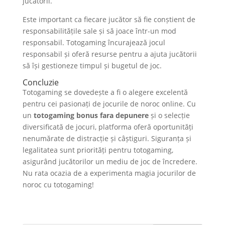
jucătorii.
Este important ca fiecare jucător să fie conștient de
responsabilitățile sale și să joace într-un mod
responsabil. Totogaming încurajează jocul
responsabil și oferă resurse pentru a ajuta jucătorii
să își gestioneze timpul și bugetul de joc.
Concluzie
Totogaming se dovedește a fi o alegere excelentă
pentru cei pasionați de jocurile de noroc online. Cu
un
totogaming bonus fara depunere
și o selecție
diversificată de jocuri, platforma oferă oportunități
nenumărate de distracție și câștiguri. Siguranța și
legalitatea sunt priorități pentru totogaming,
asigurând jucătorilor un mediu de joc de încredere.
Nu rata ocazia de a experimenta magia jocurilor de
noroc cu totogaming!