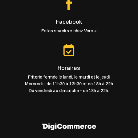

Facebook
Frites snacks « chez Vero »

Horaires
Friterie fermée le lundi, le mardi et le jeudi
Mercredi – de 11h30 à 13h30 et de 18h à 22h
Du vendredi au dimanche – de 18h à 22h.