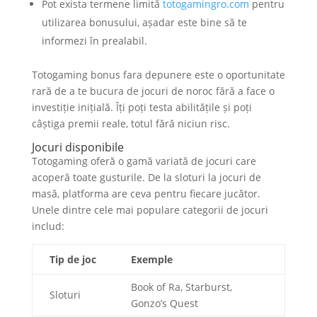
Pot exista termene limită
totogamingro.com
pentru
utilizarea bonusului, așadar este bine să te
informezi în prealabil.
Totogaming bonus fara depunere este o oportunitate
rară de a te bucura de jocuri de noroc fără a face o
investiție inițială. Îți poți testa abilitățile și poți
câștiga premii reale, totul fără niciun risc.
Jocuri disponibile
Totogaming oferă o gamă variată de jocuri care
acoperă toate gusturile. De la sloturi la jocuri de
masă, platforma are ceva pentru fiecare jucător.
Unele dintre cele mai populare categorii de jocuri
includ:
Tip de joc
Exemple
Book of Ra, Starburst,
Sloturi
Gonzo’s Quest