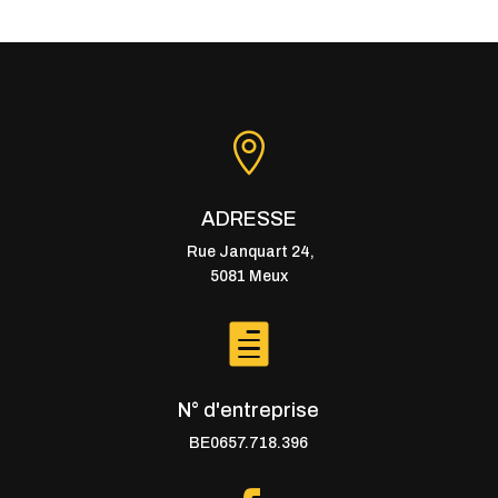

ADRESSE
Rue Janquart 24,
5081 Meux

N° d'entreprise
BE0657.718.396